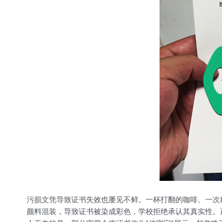
污损文凭导致证书失效也屡见不鲜。一杯打翻的咖啡、一次
颜料混装，导致证书被染成彩色，学校拒绝承认其真实性。