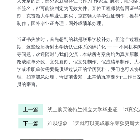
人无奈的是，部分家庭会将证书作为”传家宝”展示，却忽
长签名，都可能被判定为无效文件。某位工程师就曾因证书
刻，克雷顿大学毕业证购买，克雷顿大学毕业证制作，推荐
制作，国外毕业证办理，国外成绩单办理。
当证书失效时，首先想到的就是联系学校补办。但这个过程
期。这些经历折射出学历认证体系的碎片化 — — 不同机
等问题，欢迎随时与我们交流，本站所有案例均为真实原版
改成绩单分数、文凭复刻、假文凭制作、假成绩单制作、大学录
学或求职单位需要提供经过认证的学历资料，我们也可以协
理。如需加急处理，请提前告知，正常情况需要5个工作日
贯的宗旨。
上一篇
线上购买波特兰州立大学毕业证，1:1真实
下一篇
难以想象！1天就可以完成菲尔莱狄更斯