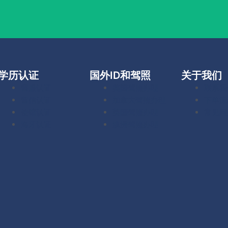
学历认证
国外ID和驾照
关于我们
留服认证
美国驾照办理
联系我
留信认证
加拿大驾照办理
下单流
使馆认证
英国驾照办理
常见问
海牙认证
澳洲驾照办理