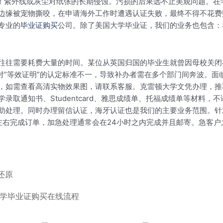
略了紫外线或灰尘对纸张的长期侵蚀。污损的后果远不止美观问题。
边缘被宠物撕咬，在申请海外工作时遭遇认证失败，最终不得不花费
专业的
毕业证购买
公司。除了美国大学毕业证，我们的业务也包含：
往往需要耗费大量的时间。某位从英国归国的毕业生就曾因母校关闭
构对”等效证明”的认定标准不一，导致补办者需在多个部门间奔波。
，如需查看高清实物效果图，请联系客服。克雷顿大学文凭办理，推
取通知书、Studentcard、雅思成绩单、托福成绩单等材料，
助处理。同时办理留信认证，海牙认证也是我们的主要业务范围。针
左右完成订单，加急处理通常会在24小时之内完成并且邮寄。急客
还原
大学毕业证购买在线流程