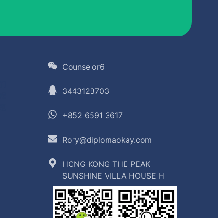
Counselor6
们
3443128703
程
题
+852 6591 3617
Rory@diplomaokay.com
HONG KONG THE PEAK
SUNSHINE VILLA HOUSE H