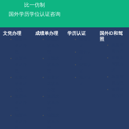
比一仿制
国外学历学位认证咨询
文凭办理
成绩单办理
学历认证
国外ID和驾
照
美国毕
美国成
留服认
美国驾
业证办
绩单办
证
照办理
理
理
留信认
加拿大
英国毕
英国成
证
驾照办
业证办
绩单办
使馆认
理
理
理
证
英国驾
加拿大
加拿大
海牙认
照办理
毕业证
成绩单
证
澳洲驾
办理
办理
照办理
澳洲毕
澳洲成
业证办
绩单办
理
理
德国毕
德国成
业证办
绩单办
理
理