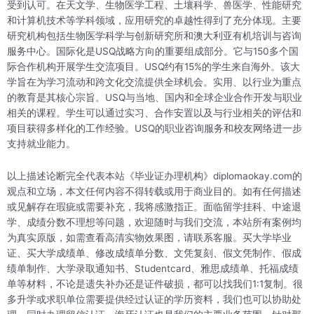
受到认可。在天文学、生物医学工程、土壤科学、兽医学、性能研究
和计算机技术等学科领域，应用研究的卓越性得到了充分体现。主要
研究机构包括生物医学科学与创新研究所和澳大利亚有机培训与咨询
服务中心。国际化是USQ战略方向的重要组成部分。它与150多个国
际合作机构开展学生交流项目。USQ约有15%的学生来自海外。该大
学旨在为学习流动和跨文化交流提供全球机会。实用、以行业为重点
的教育是其核心宗旨。USQ与当地、国内和全球企业合作开发与职业
相关的课程。学生可以通过实习、合作安置以及与行业相关的评估和
项目获得多样化的工作经验。USQ的职业咨询服务和校友网络进一步
支持就业能力。
以上描述论断完全代表本站《毕业证办理机构》diplomaokay.com的
观点和立场，本文任何内容不得转载或用于商业目的。如有任何描述
或见解存在瑕疵或需要补充，我将感激指正。面临留学挂科、中途退
学、成绩分数不理想等问题，欢迎随时与我们交流，本站所有案例均
为真实原版，如需查看高清实物效果图，请联系客服。买大学毕业
证、买大学成绩单、修改成绩单分数、文凭复刻、假文凭制作、假成
绩单制作、大学录取通知书、Studentcard、雅思成绩单、托福成绩
单等材料，不论是遗失补办还是证件破损，都可以找我们1:1复制。很
多升学或求职单位需要提供经过认证的学历资料，我们也可以协助处