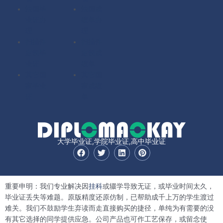
法国毕
法国成
业证办
绩单办
理
理
扫描件
扫描件
定制毕
定制成
业证
绩单
其它国
其它国
家毕业
家成绩
证
单
大学毕业证,学院毕业证,高中毕业证
F
T
L
P
a
w
i
i
c
i
n
n
e
t
k
t
b
t
e
e
重要申明：我们专业解决因
挂科
或辍学导致无证，或毕业时间太久，
o
e
d
r
o
r
i
e
毕业证丢失等难题。原版精度还原仿制，已帮助成千上万的学生渡过
k
n
s
难关。我们不鼓励学生弃读而走直接购买的捷径，单纯为有需要的没
t
有其它选择的同学提供应急。公司产品也可作工艺保存，或留念使