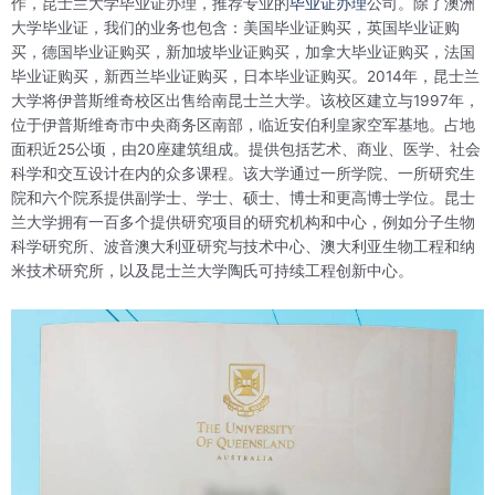
作，昆士兰大学毕业证办理，推荐专业的
毕业证办理
公司。除了澳洲
大学毕业证，我们的业务也包含：美国毕业证购买，英国毕业证购
买，德国毕业证购买，新加坡毕业证购买，加拿大毕业证购买，法国
毕业证购买，新西兰毕业证购买，日本毕业证购买。2014年，昆士兰
大学将伊普斯维奇校区出售给南昆士兰大学。该校区建立与1997年，
位于伊普斯维奇市中央商务区南部，临近安伯利皇家空军基地。占地
面积近25公顷，由20座建筑组成。提供包括艺术、商业、医学、社会
科学和交互设计在内的众多课程。该大学通过一所学院、一所研究生
院和六个院系提供副学士、学士、硕士、博士和更高博士学位。昆士
兰大学拥有一百多个提供研究项目的研究机构和中心，例如分子生物
科学研究所、波音澳大利亚研究与技术中心、澳大利亚生物工程和纳
米技术研究所，以及昆士兰大学陶氏可持续工程创新中心。