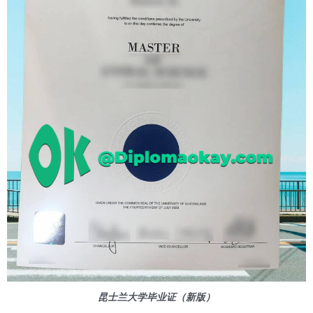
昆士兰大学毕业证（新版）