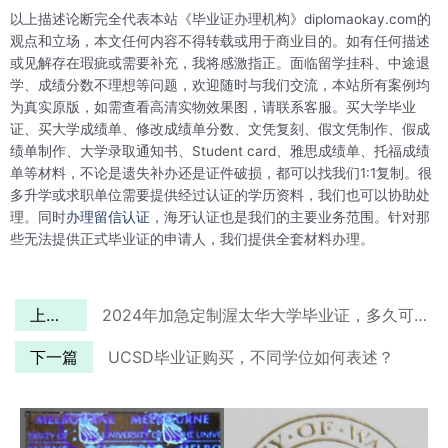
以上描述论断完全代表本站《毕业证办理机构》diplomaokay.com的
观点和立场，本文任何内容不得转载或用于商业目的。如有任何描述
或见解存在瑕疵或需要补充，我将感激指正。面临留学挂科、中途退
学、成绩分数不理想等问题，欢迎随时与我们交流，本站所有案例均
为真实原版，如需查看高清实物效果图，请联系客服。买大学毕业
证、买大学成绩单、修改成绩单分数、文凭复刻、假文凭制作、假成
绩单制作、大学录取通知书、Student card、雅思成绩单、托福成绩
单等材料，不论是遗失补办还是证件破损，都可以找我们1:1复制。很
多升学或求职单位需要提供经过认证的学历资料，我们也可以协助处
理。同时
办理留信认证
，海牙认证也是我们的主要业务范围。针对那
些无法提供正式毕业证的申请人，我们提供全套材料办理。
上一篇
2024年加急定制渥太华大学毕业证，多久可以完成？
下一篇
UCSD毕业证购买，不同学位如何表述？