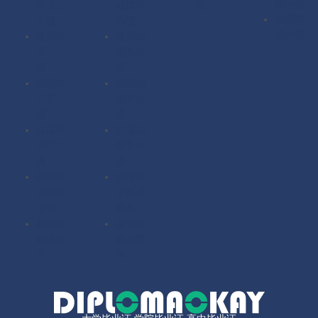
照办理
毕业证
成绩单
证
澳洲驾
办理
办理
照办理
澳洲毕
澳洲成
业证办
绩单办
理
理
德国毕
德国成
业证办
绩单办
理
理
法国毕
法国成
业证办
绩单办
理
理
扫描件
扫描件
定制毕
定制成
业证
绩单
其它国
其它国
家毕业
家成绩
证
单