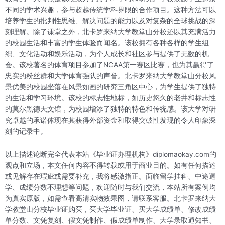
不同的学术兴趣，参与超越传统学科界限的合作项目。这种方法可以
培养学生的批判性思维、解决问题的能力以及对复杂的全球挑战的深
刻理解。除了课堂之外，北卡罗来纳大学教堂山分校还以其充满活力
的校园生活和丰富的学生体验而闻名。该校拥有各种各样的学生组
织、文化活动和娱乐活动，为个人成长和社区参与提供了无数的机
会。该校著名的体育项目参加了NCAA第一赛区比赛，也为其赢得了
忠实的粉丝群和大学体育强队的声誉。北卡罗来纳大学教堂山分校风
景优美的校园坐落在风景如画的研究三角区中心，为学生提供了独特
的生活和学习环境。该校的标志性地标，如历史悠久的老井和标志性
的莫尔黑德天文馆，为校园增添了独特的特色和传统感。该大学对研
究卓越的承诺体现在其获得外部资金和取得突破性发现的令人印象深
刻的记录中。
以上描述论断完全代表本站《毕业证办理机构》diplomaokay.com的
观点和立场，本文任何内容不得转载或用于商业目的。如有任何描述
或见解存在瑕疵或需要补充，我将感激指正。面临留学挂科、中途退
学、成绩分数不理想等问题，欢迎随时与我们交流，本站所有案例均
为真实原版，如需查看高清实物效果图，请联系客服。北卡罗来纳大
学教堂山分校毕业证购买，买大学毕业证、买大学成绩单、修改成绩
单分数、文凭复刻、假文凭制作、假成绩单制作、大学录取通知书、