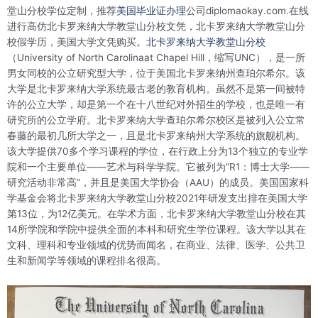
堂山分校学位定制，推荐
美国毕业证办理
公司diplomaokay.com.在线
进行高仿北卡罗来纳大学教堂山分校文凭，北卡罗来纳大学教堂山分
校假学历，美国大学文凭购买。
北卡罗来纳大学教堂山分校
（University of North Carolinaat Chapel Hill，缩写UNC），是一所
男女同校的公立研究型大学，位于美国北卡罗来纳州查珀尔希尔。该
大学是北卡罗来纳大学系统最古老的教育机构。虽然不是第一间被特
许的公立大学，却是第一个在十八世纪对外招生的学校，也是唯一有
研究所的公立学府。北卡罗来纳大学查珀尔希尔校区是被列入公立常
春藤的最初几所大学之一，且是北卡罗来纳州大学系统的旗舰机构。
该大学提供70多个学习课程的学位，在行政上分为13个独立的专业学
院和一个主要单位——艺术与科学学院。它被列为“R1：博士大学——
研究活动非常高”，并且是美国大学协会（AAU）的成员。美国国家科
学基金会将北卡罗来纳大学教堂山分校2021年研发支出排在美国大学
第13位，为12亿美元。在学术方面，北卡罗来纳大学教堂山分校在其
14所学院和学院中提供全面的本科和研究生学位课程。该大学以其在
文科、理科和专业领域的优势而闻名，在商业、法律、医学、公共卫
生和新闻学等领域的课程排名很高。