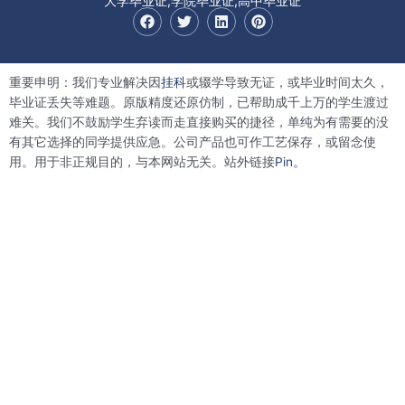
大学毕业证,学院毕业证,高中毕业证
F
T
L
P
a
w
i
i
c
i
n
n
e
t
k
t
b
t
e
e
重要申明：我们专业解决因
挂科
或辍学导致无证，或毕业时间太久，
o
e
d
r
o
r
i
e
毕业证丢失等难题。原版精度还原仿制，已帮助成千上万的学生渡过
k
n
s
难关。我们不鼓励学生弃读而走直接购买的捷径，单纯为有需要的没
t
有其它选择的同学提供应急。公司产品也可作工艺保存，或留念使
用。用于非正规目的，与本网站无关。站外链接
Pin。