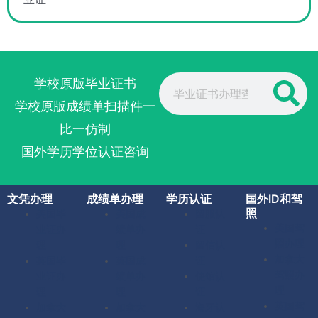
Search
学校原版毕业证书
学校原版成绩单扫描件一
比一仿制
国外学历学位认证咨询
文凭办理
成绩单办理
学历认证
国外ID和驾
照
美国毕
美国成
留服认
美国驾
业证办
绩单办
证
照办理
理
理
留信认
加拿大
英国毕
英国成
证
驾照办
业证办
绩单办
使馆认
理
理
理
证
英国驾
加拿大
加拿大
海牙认