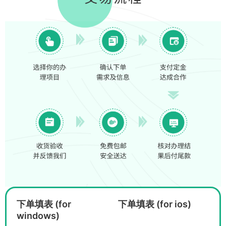
下单填表 (for
下单填表 (for ios)
windows)