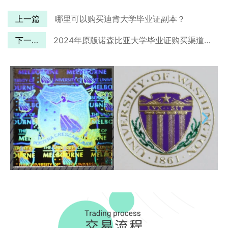
上一篇
哪里可以购买迪肯大学毕业证副本？
下一篇
2024年原版诺森比亚大学毕业证购买渠道分享！