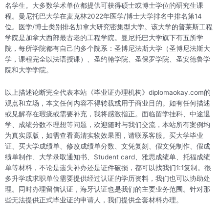
名学生。大多数学术单位都提供可获得硕士或博士学位的研究生课
程。曼尼托巴大学在麦克林2022年医学/博士大学排名中排名第14
位。医学/博士类别排名加拿大研究密集型大学。该大学的普莱斯工程
学院是加拿大西部最古老的工程学院。曼尼托巴大学旗下有五所学
院，每所学院都有自己的多个院系：圣博尼法斯大学（圣博尼法斯大
学，课程完全以法语授课）、圣约翰学院、圣保罗学院、圣安德鲁学
院和大学学院。
以上描述论断完全代表本站《毕业证办理机构》diplomaokay.com的
观点和立场，本文任何内容不得转载或用于商业目的。如有任何描述
或见解存在瑕疵或需要补充，我将感激指正。面临留学挂科、中途退
学、成绩分数不理想等问题，欢迎随时与我们交流，本站所有案例均
为真实原版，如需查看高清实物效果图，请联系客服。买大学毕业
证、买大学成绩单、修改成绩单分数、文凭复刻、假文凭制作、假成
绩单制作、大学录取通知书、Student card、雅思成绩单、托福成绩
单等材料，不论是遗失补办还是证件破损，都可以找我们1:1复制。很
多升学或求职单位需要提供经过认证的学历资料，我们也可以协助处
理。同时办理留信认证，海牙认证也是我们的主要业务范围。针对那
些无法提供正式毕业证的申请人，我们提供全套材料办理。