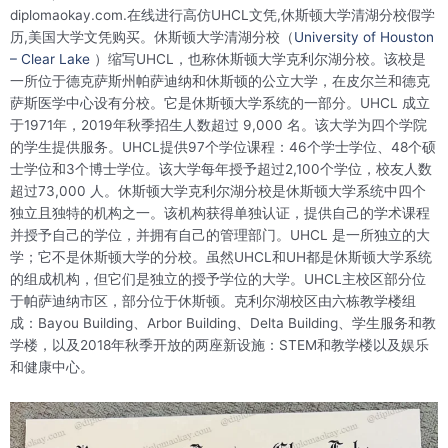
diplomaokay.com.在线进行高仿UHCL文凭,休斯顿大学清湖分校假学
历,美国大学文凭购买。休斯顿大学清湖分校（
University of Houston
– Clear Lake
）缩写UHCL，也称休斯顿大学克利尔湖分校。该校是
一所位于德克萨斯州帕萨迪纳和休斯顿的公立大学，在皮尔兰和德克
萨斯医学中心设有分校。它是休斯顿大学系统的一部分。UHCL 成立
于1971年，2019年秋季招生人数超过 9,000 名。该大学为四个学院
的学生提供服务。UHCL提供97个学位课程：46个学士学位、48个硕
士学位和3个博士学位。该大学每年授予超过2,100个学位，校友人数
超过73,000 人。休斯顿大学克利尔湖分校是休斯顿大学系统中四个
独立且独特的机构之一。该机构获得单独认证，提供自己的学术课程
并授予自己的学位，并拥有自己的管理部门。UHCL 是一所独立的大
学；它不是休斯顿大学的分校。虽然UHCL和UH都是休斯顿大学系统
的组成机构，但它们是独立的授予学位的大学。UHCL主校区部分位
于帕萨迪纳市区，部分位于休斯顿。克利尔湖校区由六栋教学楼组
成：Bayou Building、Arbor Building、Delta Building、学生服务和教
学楼，以及2018年秋季开放的两座新设施：STEM和教学楼以及娱乐
和健康中心。