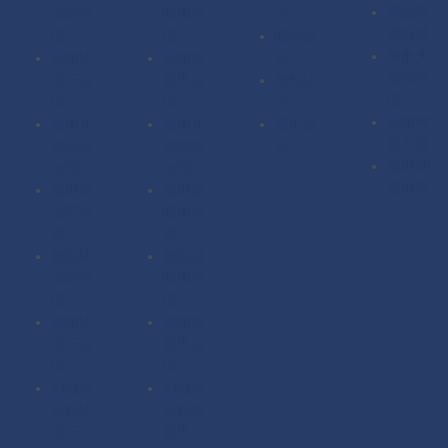
美国驾
业证办
绩单办
证
照办理
理
理
留信认
加拿大
英国毕
英国成
证
驾照办
业证办
绩单办
使馆认
理
理
理
证
英国驾
加拿大
加拿大
海牙认
照办理
毕业证
成绩单
证
澳洲驾
办理
办理
照办理
澳洲毕
澳洲成
业证办
绩单办
理
理
德国毕
德国成
业证办
绩单办
理
理
法国毕
法国成
业证办
绩单办
理
理
扫描件
扫描件
定制毕
定制成
业证
绩单