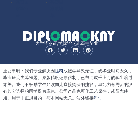
其它国
其它国
家毕业
家成绩
证
单
大学毕业证,学院毕业证,高中毕业证
F
T
L
P
a
w
i
i
c
i
n
n
e
t
k
t
b
t
e
e
重要申明：我们专业解决因
挂科
或辍学导致无证，或毕业时间太久，
o
e
d
r
o
r
i
e
毕业证丢失等难题。原版精度还原仿制，已帮助成千上万的学生渡过
k
n
s
难关。我们不鼓励学生弃读而走直接购买的捷径，单纯为有需要的没
t
有其它选择的同学提供应急。公司产品也可作工艺保存，或留念使
用。用于非正规目的，与本网站无关。站外链接
Pin。