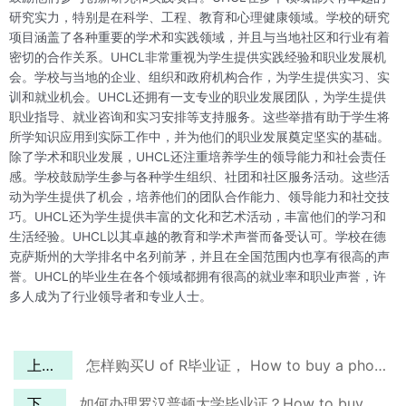
研究实力，特别是在科学、工程、教育和心理健康领域。学校的研究
项目涵盖了各种重要的学术和实践领域，并且与当地社区和行业有着
密切的合作关系。UHCL非常重视为学生提供实践经验和职业发展机
会。学校与当地的企业、组织和政府机构合作，为学生提供实习、实
训和就业机会。UHCL还拥有一支专业的职业发展团队，为学生提供
职业指导、就业咨询和实习安排等支持服务。这些举措有助于学生将
所学知识应用到实际工作中，并为他们的职业发展奠定坚实的基础。
除了学术和职业发展，UHCL还注重培养学生的领导能力和社会责任
感。学校鼓励学生参与各种学生组织、社团和社区服务活动。这些活
动为学生提供了机会，培养他们的团队合作能力、领导能力和社交技
巧。UHCL还为学生提供丰富的文化和艺术活动，丰富他们的学习和
生活经验。UHCL以其卓越的教育和学术声誉而备受认可。学校在德
克萨斯州的大学排名中名列前茅，并且在全国范围内也享有很高的声
誉。UHCL的毕业生在各个领域都拥有很高的就业率和职业声誉，许
多人成为了行业领导者和专业人士。
上一篇
怎样购买U of R毕业证， How to buy a phony UofR diploma？
下一篇
如何办理罗汉普顿大学毕业证？How to buy a Roehampton U diploma in 2024?