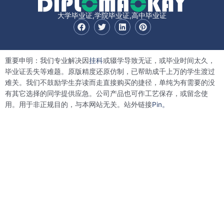
大学毕业证,学院毕业证,高中毕业证
F
T
L
P
a
w
i
i
c
i
n
n
e
t
k
t
b
t
e
e
重要申明：我们专业解决因
挂科
或辍学导致无证，或毕业时间太久，
o
e
d
r
o
r
i
e
毕业证丢失等难题。原版精度还原仿制，已帮助成千上万的学生渡过
k
n
s
难关。我们不鼓励学生弃读而走直接购买的捷径，单纯为有需要的没
t
有其它选择的同学提供应急。公司产品也可作工艺保存，或留念使
用。用于非正规目的，与本网站无关。站外链接
Pin。