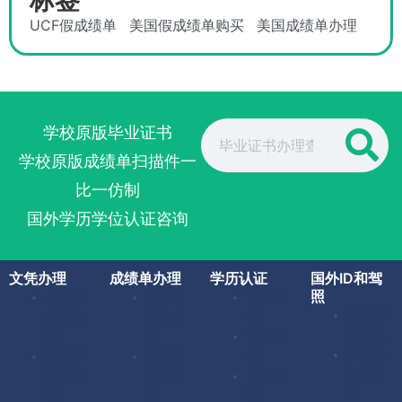
UCF假成绩单
美国假成绩单购买
美国成绩单办理
Search
学校原版毕业证书
学校原版成绩单扫描件一
比一仿制
国外学历学位认证咨询
文凭办理
成绩单办理
学历认证
国外ID和驾
照
美国毕
美国成
留服认
美国驾
业证办
绩单办
证
照办理
理
理
留信认
加拿大
英国毕
英国成
证
驾照办
业证办
绩单办
使馆认
理
理
理
证