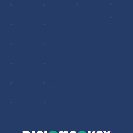
英国驾
加拿大
加拿大
海牙认
照办理
毕业证
成绩单
证
澳洲驾
办理
办理
照办理
澳洲毕
澳洲成
业证办
绩单办
理
理
德国毕
德国成
业证办
绩单办
理
理
法国毕
法国成
业证办
绩单办
理
理
扫描件
扫描件
定制毕
定制成
业证
绩单
其它国
其它国
家毕业
家成绩
证
单