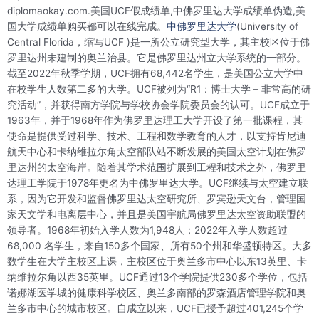
diplomaokay.com.美国UCF假成绩单,中佛罗里达大学成绩单伪造,美
国大学成绩单购买都可以在线完成。
中佛罗里达大学
(University of
Central Florida，缩写UCF )是一所公立研究型大学，其主校区位于佛
罗里达州未建制的奥兰治县。它是佛罗里达州立大学系统的一部分。
截至2022年秋季学期，UCF拥有68,442名学生，是美国公立大学中
在校学生人数第二多的大学。UCF被列为“R1：博士大学 – 非常高的研
究活动”，并获得南方学院与学校协会学院委员会的认可。UCF成立于
1963年，并于1968年作为佛罗里达理工大学开设了第一批课程，其
使命是提供受过科学、技术、工程和数学教育的人才，以支持肯尼迪
航天中心和卡纳维拉尔角太空部队站不断发展的美国太空计划在佛罗
里达州的太空海岸。随着其学术范围扩展到工程和技术之外，佛罗里
达理工学院于1978年更名为中佛罗里达大学。UCF继续与太空建立联
系，因为它开发和监督佛罗里达太空研究所、罗宾逊天文台，管理国
家天文学和电离层中心，并且是美国宇航局佛罗里达太空资助联盟的
领导者。1968年初始入学人数为1,948人；2022年入学人数超过
68,000 名学生，来自150多个国家、所有50个州和华盛顿特区。大多
数学生在大学主校区上课，主校区位于奥兰多市中心以东13英里、卡
纳维拉尔角以西35英里。UCF通过13个学院提供230多个学位，包括
诺娜湖医学城的健康科学校区、奥兰多南部的罗森酒店管理学院和奥
兰多市中心的城市校区。自成立以来，UCF已授予超过401,245个学