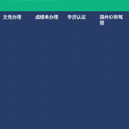
文凭办理
成绩单办理
学历认证
国外ID和驾
照
美国毕
美国成
留服认
美国驾
业证办
绩单办
证
照办理
理
理
留信认
加拿大
英国毕
英国成
证
驾照办
业证办
绩单办
使馆认
理
理
理
证
英国驾
加拿大
加拿大
海牙认
照办理
毕业证
成绩单
证
澳洲驾
办理
办理
照办理
澳洲毕
澳洲成
业证办
绩单办
理
理
德国毕
德国成
业证办
绩单办
理
理
法国毕
法国成
业证办
绩单办