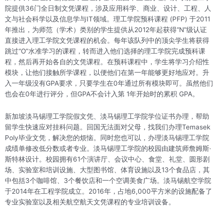
院提供36门全日制文凭课程，涉及应用科学、商业、设计、工程、人
文与社会科学以及信息学与IT领域。理工学院预科课程 (PFP​​) 于2011
年推出，为师范（学术）类别的学生提供从2012年起获得“N”级认证
直接进入理工学院文凭课程的机会。每年该队列中的顶尖学生将获得
跳过“O”水准学习的课程，转而进入他们选择的理工学院完成预科课
程，然后再开始各自的文凭课程。在预科课程中，学生将学习介绍性
模块，让他们接触所学课程，以便他们在第一年能够更好地应对。升
入一年级没有GPA要求，只要学生在0年通过所有模块即可。虽然他们
也会在0年进行评分，但GPA不会计入第 1年开始时的累积 GPA。
新加坡淡马锡理工学院假文凭、淡马锡理工学院学位证书办理，帮助
留学生快速应对挂科问题。回国无法面对父母，找我们办理Temasek
Poly毕业文凭，解决您的烦恼。同时您也可以，办理淡马锡理工学院
成绩单修改低分数或者专业。淡马锡理工学院的校园由建筑师詹姆斯·
斯特林设计。校园拥有61个演讲厅、会议中心、食堂、礼堂、圆形剧
场、实验室和培训设施、大型图书馆、体育设施以及13个食品店，其
中包括3个咖啡馆、3个餐饮店和一个空调美食广场。淡马锡航空学院
于2014年在工程学院成立。2016年，占地6,000平方米的设施配备了
专业实验室以及相关航空航天文凭课程的专业培训设备。