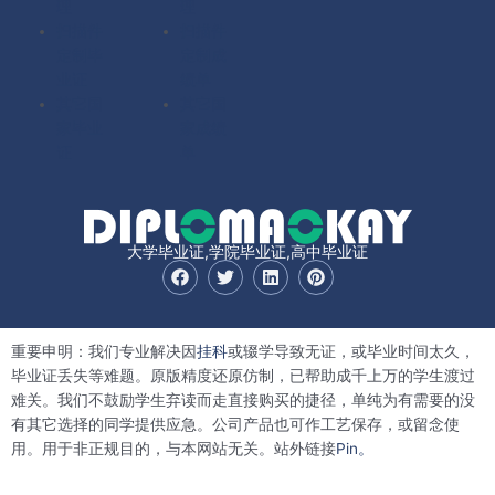
理
理
扫描件
扫描件
定制毕
定制成
业证
绩单
其它国
其它国
家毕业
家成绩
证
单
大学毕业证,学院毕业证,高中毕业证
F
T
L
P
a
w
i
i
c
i
n
n
e
t
k
t
b
t
e
e
重要申明：我们专业解决因
挂科
或辍学导致无证，或毕业时间太久，
o
e
d
r
o
r
i
e
毕业证丢失等难题。原版精度还原仿制，已帮助成千上万的学生渡过
k
n
s
难关。我们不鼓励学生弃读而走直接购买的捷径，单纯为有需要的没
t
有其它选择的同学提供应急。公司产品也可作工艺保存，或留念使
用。用于非正规目的，与本网站无关。站外链接
Pin。