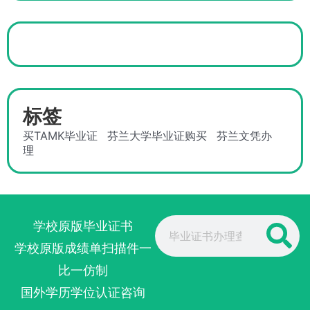
标签
买TAMK毕业证
芬兰大学毕业证购买
芬兰文凭办
理
Search
学校原版毕业证书
学校原版成绩单扫描件一
比一仿制
国外学历学位认证咨询