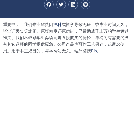
F
T
L
P
a
w
i
i
c
i
n
n
e
t
k
t
b
t
e
e
重要申明：我们专业解决因
挂科
或辍学导致无证，或毕业时间太久，
o
e
d
r
o
r
i
e
毕业证丢失等难题。原版精度还原仿制，已帮助成千上万的学生渡过
k
n
s
难关。我们不鼓励学生弃读而走直接购买的捷径，单纯为有需要的没
t
有其它选择的同学提供应急。公司产品也可作工艺保存，或留念使
用。用于非正规目的，与本网站无关。站外链接
Pin。