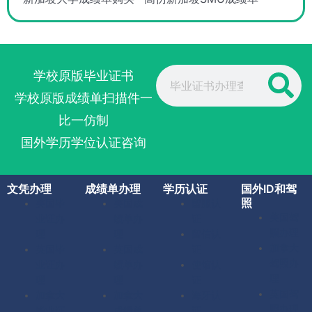
Search
学校原版毕业证书
学校原版成绩单扫描件一
比一仿制
国外学历学位认证咨询
文凭办理
成绩单办理
学历认证
国外ID和驾
照
美国毕
美国成
留服认
美国驾
业证办
绩单办
证
照办理
理
理
留信认
加拿大
英国毕
英国成
证
驾照办
业证办
绩单办
使馆认
理
理
理
证
英国驾
加拿大
加拿大
海牙认
照办理
毕业证
成绩单
证