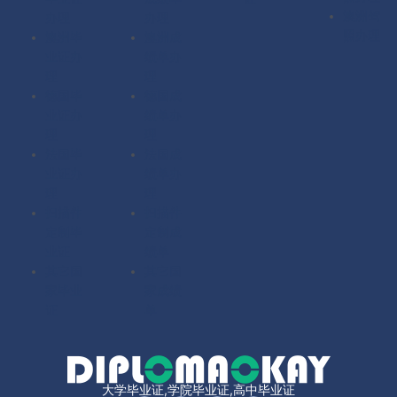
澳洲驾
办理
办理
照办理
澳洲毕
澳洲成
业证办
绩单办
理
理
德国毕
德国成
业证办
绩单办
理
理
法国毕
法国成
业证办
绩单办
理
理
扫描件
扫描件
定制毕
定制成
业证
绩单
其它国
其它国
家毕业
家成绩
证
单
大学毕业证,学院毕业证,高中毕业证