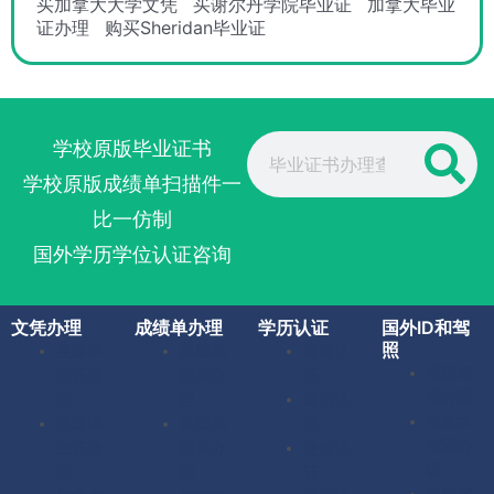
买加拿大大学文凭
买谢尔丹学院毕业证
加拿大毕业
证办理
购买Sheridan毕业证
Search
学校原版毕业证书
学校原版成绩单扫描件一
比一仿制
国外学历学位认证咨询
文凭办理
成绩单办理
学历认证
国外ID和驾
照
美国毕
美国成
留服认
美国驾
业证办
绩单办
证
照办理
理
理
留信认
加拿大
英国毕
英国成
证
驾照办
业证办
绩单办
使馆认
理
理
理
证
英国驾