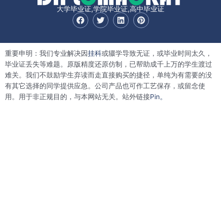
大学毕业证,学院毕业证,高中毕业证
F
T
L
P
a
w
i
i
c
i
n
n
e
t
k
t
b
t
e
e
重要申明：我们专业解决因
挂科
或辍学导致无证，或毕业时间太久，
o
e
d
r
o
r
i
e
毕业证丢失等难题。原版精度还原仿制，已帮助成千上万的学生渡过
k
n
s
难关。我们不鼓励学生弃读而走直接购买的捷径，单纯为有需要的没
t
有其它选择的同学提供应急。公司产品也可作工艺保存，或留念使
用。用于非正规目的，与本网站无关。站外链接
Pin。