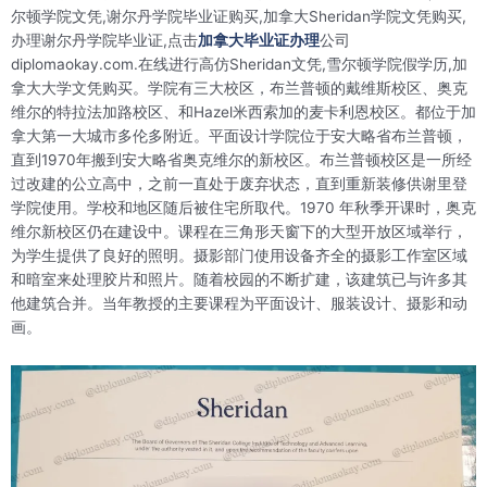
尔顿学院文凭,谢尔丹学院毕业证购买,加拿大Sheridan学院文凭购买,
办理谢尔丹学院毕业证,点击
加拿大毕业证办理
公司
diplomaokay.com.在线进行高仿Sheridan文凭,雪尔顿学院假学历,加
拿大大学文凭购买。学院有三大校区，布兰普顿的戴维斯校区、奥克
维尔的特拉法加路校区、和Hazel米西索加的麦卡利恩校区。都位于加
拿大第一大城市多伦多附近。平面设计学院位于安大略省布兰普顿，
直到1970年搬到安大略省奥克维尔的新校区。布兰普顿校区是一所经
过改建的公立高中，之前一直处于废弃状态，直到重新装修供谢里登
学院使用。学校和地区随后被住宅所取代。1970 年秋季开课时，奥克
维尔新校区仍在建设中。课程在三角形天窗下的大型开放区域举行，
为学生提供了良好的照明。摄影部门使用设备齐全的摄影工作室区域
和暗室来处理胶片和照片。随着校园的不断扩建，该建筑已与许多其
他建筑合并。当年教授的主要课程为平面设计、服装设计、摄影和动
画。