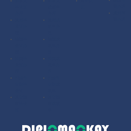
加拿大
加拿大
海牙认
照办理
毕业证
成绩单
证
澳洲驾
办理
办理
照办理
澳洲毕
澳洲成
业证办
绩单办
理
理
德国毕
德国成
业证办
绩单办
理
理
法国毕
法国成
业证办
绩单办
理
理
扫描件
扫描件
定制毕
定制成
业证
绩单
其它国
其它国
家毕业
家成绩
证
单