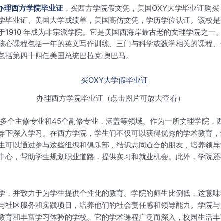
办理西方学院毕业证
，买西方学院假文凭，美国OXY大学毕业证购买
学毕业证、美国大学成绩单，美国高仿文凭，学历学位认证。该校是位
1910 年成为非宗派学院。它是美国西海岸最古老的文理学院之一
核心课程包括一年的英文写作训练、三门与科学或数学相关的课程、
包括第四十四任美国总统巴拉克·奥巴马。
办理西方学院毕业证（点击图片可放大查看）
0多个主修专业和45个副修专业，涵盖等领域。作为一所文理学院，
导下深入学习。在西方学院，学生们不仅可以获得优秀的学术教育，还
生可以通过参与这些组织和俱乐部，结识志同道合的朋友，培养领导
中心，帮助学生规划职业道路，提供实习和就业机会。此外，学院还
学，并致力于为学生提供个性化的教育。学院的师生比例低，这意味
与社区服务和实践项目，培养他们的社会责任感和领导能力。学院与
教育和丰富学习体验的学校。它的学术课程广泛而深入，校园生活丰