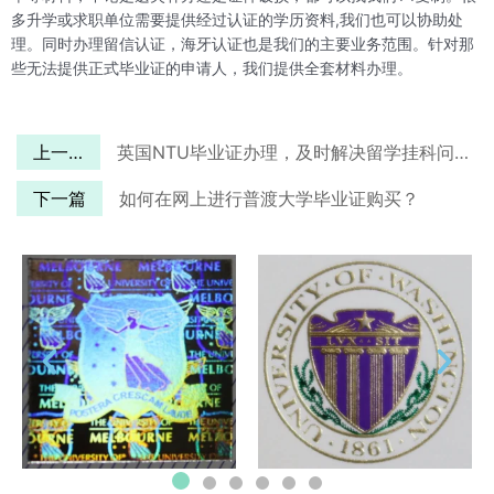
多升学或求职单位需要提供经过认证的学历资料,我们也可以协助处
理。同时办理留信认证，海牙认证也是我们的主要业务范围。针对那
些无法提供正式毕业证的申请人，我们提供全套材料办理。
上一篇
英国NTU毕业证办理，及时解决留学挂科问题！
下一篇
如何在网上进行普渡大学毕业证购买？