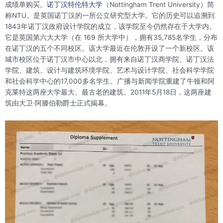
成绩单购买。
诺丁汉特伦特大学
（Nottingham Trent University）简
称NTU。是英国诺丁汉的一所公立研究型大学。它的历史可以追溯到
1843年诺丁汉政府设计学院的成立，该学院至今仍然存在于大学内。
它是英国第六大大学（在 169 所大学中），拥有35,785名学生，分布
在诺丁汉的五个不同校区。该大学最近在伦敦开设了一个新校区。该
城市校区位于诺丁汉市中心以北，拥有来自诺丁汉商学院、诺丁汉法
学院、建筑、设计与建筑环境学院、艺术与设计学院、社会科学学院
和社会科学中心的17,000多名学生。广播与新闻学院重建了牛顿和阿
克莱特这两座大学最大、最古老的建筑。2011年5月18日，这两座建
筑由大卫·阿滕伯勒爵士正式揭幕。