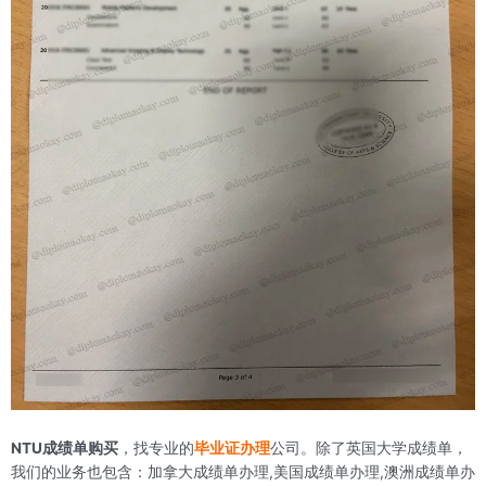
NTU成绩单购买
，找专业的
毕业证办理
公司。除了英国大学成绩单，
我们的业务也包含：加拿大成绩单办理,美国成绩单办理,澳洲成绩单办