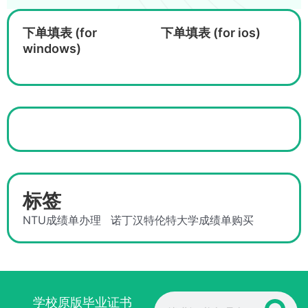
下单填表 (for
下单填表 (for ios)
windows)
标签
NTU成绩单办理
诺丁汉特伦特大学成绩单购买
Search
学校原版毕业证书