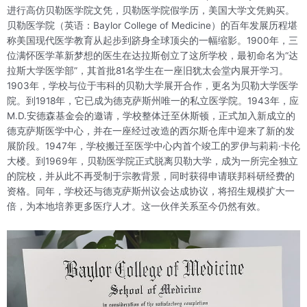
进行高仿贝勒医学院文凭，贝勒医学院假学历，美国大学文凭购买。
贝勒医学院（英语：
Baylor College of Medicine
）的百年发展历程堪
称美国现代医学教育从起步到跻身全球顶尖的一幅缩影。1900年，三
位满怀医学革新梦想的医生在达拉斯创立了这所学校，最初命名为“达
拉斯大学医学部”，其首批81名学生在一座旧犹太会堂内展开学习。
1903年，学校与位于韦科的贝勒大学展开合作，更名为贝勒大学医学
院。到1918年，它已成为德克萨斯州唯一的私立医学院。1943年，应
M.D.安德森基金会的邀请，学校整体迁至休斯顿，正式加入新成立的
德克萨斯医学中心，并在一座经过改造的西尔斯仓库中迎来了新的发
展阶段。1947年，学校搬迁至医学中心内首个竣工的罗伊与莉莉·卡伦
大楼。到1969年，贝勒医学院正式脱离贝勒大学，成为一所完全独立
的院校，并从此不再受制于宗教背景，同时获得申请联邦科研经费的
资格。同年，学校还与德克萨斯州议会达成协议，将招生规模扩大一
倍，为本地培养更多医疗人才。这一伙伴关系至今仍然有效。