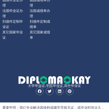
德国毕业证办
德国成绩单办
理
理
法国毕业证办
法国成绩单办
理
理
扫描件定制毕
扫描件定制成
业证
绩单
其它国家毕业
其它国家成绩
证
单
大学毕业证,学院毕业证,高中毕业证
F
T
L
P
a
w
i
i
c
i
n
n
e
t
k
t
b
t
e
e
重要申明：我们专业解决因
挂科
或辍学导致无证，或毕业时间太久，
o
e
d
r