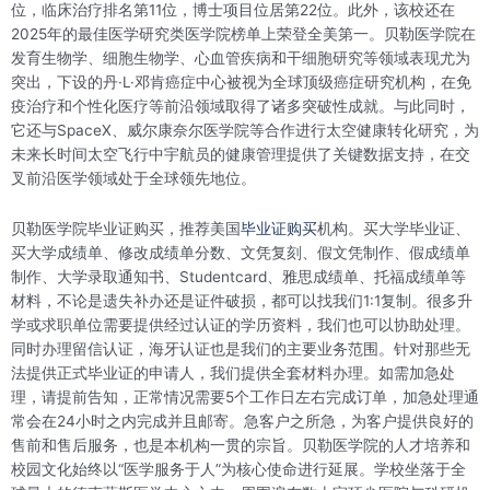
位，临床治疗排名第11位，博士项目位居第22位。此外，该校还在
2025年的最佳医学研究类医学院榜单上荣登全美第一。贝勒医学院在
发育生物学、细胞生物学、心血管疾病和干细胞研究等领域表现尤为
突出，下设的丹·L·邓肯癌症中心被视为全球顶级癌症研究机构，在免
疫治疗和个性化医疗等前沿领域取得了诸多突破性成就。与此同时，
它还与SpaceX、威尔康奈尔医学院等合作进行太空健康转化研究，为
未来长时间太空飞行中宇航员的健康管理提供了关键数据支持，在交
叉前沿医学领域处于全球领先地位。
贝勒医学院毕业证购买，推荐美国
毕业证购买
机构。买大学毕业证、
买大学成绩单、修改成绩单分数、文凭复刻、假文凭制作、假成绩单
制作、大学录取通知书、Studentcard、雅思成绩单、托福成绩单等
材料，不论是遗失补办还是证件破损，都可以找我们1:1复制。很多升
学或求职单位需要提供经过认证的学历资料，我们也可以协助处理。
同时办理留信认证，海牙认证也是我们的主要业务范围。针对那些无
法提供正式毕业证的申请人，我们提供全套材料办理。如需加急处
理，请提前告知，正常情况需要5个工作日左右完成订单，加急处理通
常会在24小时之内完成并且邮寄。急客户之所急，为客户提供良好的
售前和售后服务，也是本机构一贯的宗旨。贝勒医学院的人才培养和
校园文化始终以“医学服务于人”为核心使命进行延展。学校坐落于全