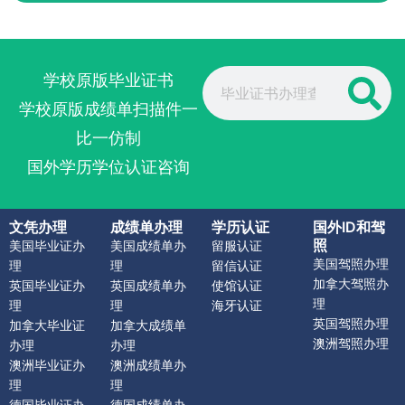
Search
学校原版毕业证书
学校原版成绩单扫描件一
比一仿制
国外学历学位认证咨询
文凭办理
成绩单办理
学历认证
国外ID和驾
照
美国毕业证办
美国成绩单办
留服认证
美国驾照办理
理
理
留信认证
加拿大驾照办
英国毕业证办
英国成绩单办
使馆认证
理
理
理
海牙认证
英国驾照办理
加拿大毕业证
加拿大成绩单
澳洲驾照办理
办理
办理
澳洲毕业证办
澳洲成绩单办
理
理