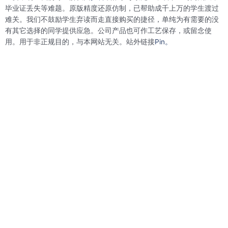
o
r
i
e
毕业证丢失等难题。原版精度还原仿制，已帮助成千上万的学生渡过
k
n
s
难关。我们不鼓励学生弃读而走直接购买的捷径，单纯为有需要的没
t
有其它选择的同学提供应急。公司产品也可作工艺保存，或留念使
用。用于非正规目的，与本网站无关。站外链接
Pin。