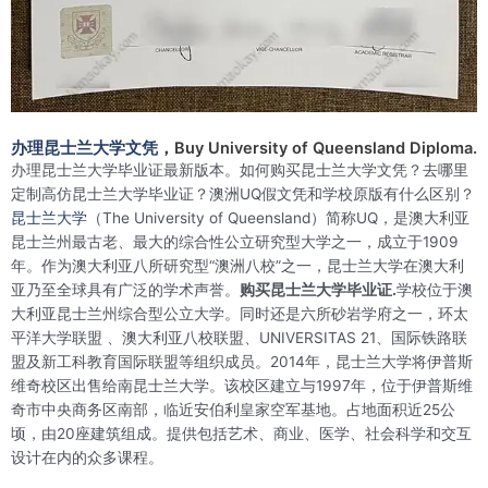
办理昆士兰大学文凭
，Buy University of Queensland Diploma.
办理昆士兰大学毕业证最新版本。如何购买昆士兰大学文凭？去哪里
定制高仿昆士兰大学毕业证？澳洲UQ假文凭和学校原版有什么区别？
昆士兰大学
（The University of Queensland）简称UQ，是澳大利亚
昆士兰州最古老、最大的综合性公立研究型大学之一，成立于1909
年。作为澳大利亚八所研究型“澳洲八校”之一，昆士兰大学在澳大利
亚乃至全球具有广泛的学术声誉。
购买昆士兰大学毕业证.
学校位于澳
大利亚昆士兰州综合型公立大学。同时还是六所砂岩学府之一，环太
平洋大学联盟 、澳大利亚八校联盟、UNIVERSITAS 21、国际铁路联
盟及新工科教育国际联盟等组织成员。2014年，昆士兰大学将伊普斯
维奇校区出售给南昆士兰大学。该校区建立与1997年，位于伊普斯维
奇市中央商务区南部，临近安伯利皇家空军基地。占地面积近25公
顷，由20座建筑组成。提供包括艺术、商业、医学、社会科学和交互
设计在内的众多课程。