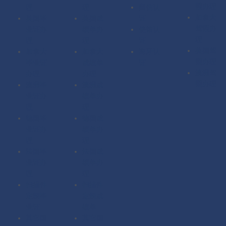
照办理
理
理
留信认
加拿大
英国毕
英国成
证
驾照办
业证办
绩单办
使馆认
理
理
理
证
英国驾
加拿大
加拿大
海牙认
照办理
毕业证
成绩单
证
澳洲驾
办理
办理
照办理
澳洲毕
澳洲成
业证办
绩单办
理
理
德国毕
德国成
业证办
绩单办
理
理
法国毕
法国成
业证办
绩单办
理
理
扫描件
扫描件
定制毕
定制成
业证
绩单
其它国
其它国