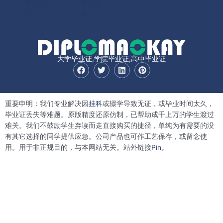
家毕业
家成绩
证
单
大学毕业证,学院毕业证,高中毕业证
F
T
L
P
a
w
i
i
c
i
n
n
e
t
k
t
b
t
e
e
重要申明：我们专业解决因
挂科
或辍学导致无证，或毕业时间太久，
o
e
d
r
o
r
i
e
毕业证丢失等难题。原版精度还原仿制，已帮助成千上万的学生渡过
k
n
s
难关。我们不鼓励学生弃读而走直接购买的捷径，单纯为有需要的没
t
有其它选择的同学提供应急。公司产品也可作工艺保存，或留念使
用。用于非正规目的，与本网站无关。站外链接
Pin。