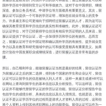
留服认证是教育部门对国外学历的认可和验证，通过留服认证可以将
国外学历在中国得到官方认可和等值效力。这对于在中国求职、继续
深造、参加公务员考试、申请学位等方面都具有重要意义。其次，留
服认证可以提供一个可靠的学历证明，增加您在就业市场上的竞争
力。许多雇主和公司更倾向于招聘经过留服认证的人才，因为这可以
确保其教育背景和学历信息的真实性和准确性。此外，留服认证还可
以认证学位，对于已经获得学位但没有相应学历证明的人员来说，留
服认证提供了学位认证，进一步加强学历和学位的有效性。总而言
之，留服认证对于在中国证明和确认国外学历的有效性、提升就业竞
争力以及在教育和研究领域中的认可和接受度都具有重要意义。如果
您计划在中国发展职业或继续深造，进行留服认证是非常有益的步
骤。
所以，自己顺利毕业，能做留服认证当然是最好的结果，留信认证作
为留服认证之后的第二选择，得到各个国家的学生和企业认可，留信
认证可以让留学生的信息被纳入到人才库，这样一来雇主或者HR可以
在网站上查询到留学生的基本信息以及分析报告。可以这样说，留信
认证并不能够代替留学认证的学历认证功能。留信认证分析报告中会
包括学生的成绩分析、具体此信息以及出入境情况。也就是说，留信
认证不是认证学历学位的过程而是请求人才资料入库的过程，这和你
将个人资料上传到其他求职网站上的功能类似。留信认证可以作为一