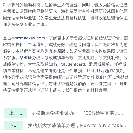
种求职时的辅助材料，让留学生方便就业。同时，也因为留信认证没
有留服认证那样的严格的要求，海外留学时有挂科经历没或因其他原
因无法拿到毕业证书的学生无法进行留服认证，也可以通过留信认证
加入留信网专业人才库 。
点击
diplomaokay.com
，了解更多关于留服认证和留信认证详情，面
临留学挂科、中途退学、成绩分数不理想等问题，我们随时准备为您
服务，本站所有案例均为真实原版，如需查看高清实物效果图，请联
系客服。
毕业证办理
，修改成绩单分数、文凭复刻、假文凭制作、假
成绩单制作、大学录取通知书、Studentcard、雅思成绩单、托福成
绩单等材料，不论是遗失补办还是证件破损，都可以找我们1:1复制。
很多升学或求职单位需要提供经过认证的学历资料,我们也可以协助处
理。同时办理留信认证，海牙认证也是我们的主要业务范围。针对那
些无法提供正式毕业证的申请人，我们提供全套材料办理。
上一篇
罗格斯大学毕业证办理，100%参照真实原版定制
下一篇
罗格斯大学成绩单办理，How to buy a fake Rutgers transcript?