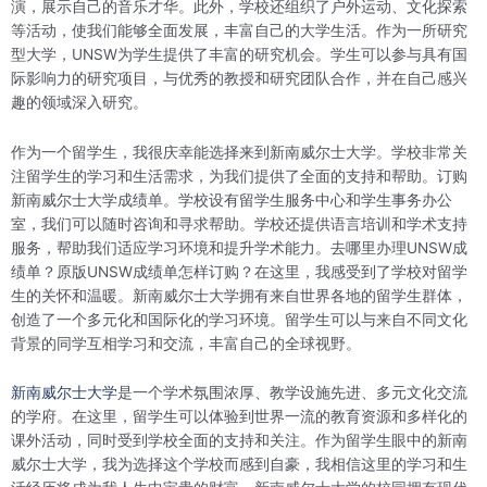
演，展示自己的音乐才华。此外，学校还组织了户外运动、文化探索
等活动，使我们能够全面发展，丰富自己的大学生活。作为一所研究
型大学，UNSW为学生提供了丰富的研究机会。学生可以参与具有国
际影响力的研究项目，与优秀的教授和研究团队合作，并在自己感兴
趣的领域深入研究。
作为一个留学生，我很庆幸能选择来到新南威尔士大学。学校非常关
注留学生的学习和生活需求，为我们提供了全面的支持和帮助。订购
新南威尔士大学成绩单。学校设有留学生服务中心和学生事务办公
室，我们可以随时咨询和寻求帮助。学校还提供语言培训和学术支持
服务，帮助我们适应学习环境和提升学术能力。去哪里办理UNSW成
绩单？原版UNSW成绩单怎样订购？在这里，我感受到了学校对留学
生的关怀和温暖。新南威尔士大学拥有来自世界各地的留学生群体，
创造了一个多元化和国际化的学习环境。留学生可以与来自不同文化
背景的同学互相学习和交流，丰富自己的全球视野。
新南威尔士大学
是一个学术氛围浓厚、教学设施先进、多元文化交流
的学府。在这里，留学生可以体验到世界一流的教育资源和多样化的
课外活动，同时受到学校全面的支持和关注。作为留学生眼中的新南
威尔士大学，我为选择这个学校而感到自豪，我相信这里的学习和生