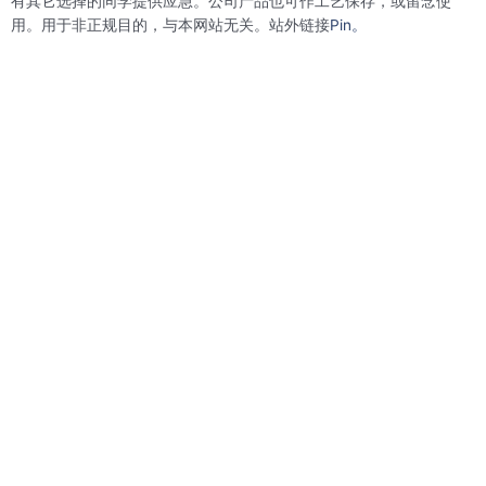
有其它选择的同学提供应急。公司产品也可作工艺保存，或留念使
用。用于非正规目的，与本网站无关。站外链接
Pin。