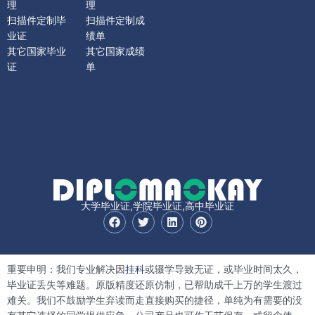
理
理
扫描件定制毕
扫描件定制成
业证
绩单
其它国家毕业
其它国家成绩
证
单
大学毕业证,学院毕业证,高中毕业证
F
T
L
P
a
w
i
i
c
i
n
n
e
t
k
t
b
t
e
e
重要申明：我们专业解决因
挂科
或辍学导致无证，或毕业时间太久，
o
e
d
r
o
r
i
e
毕业证丢失等难题。原版精度还原仿制，已帮助成千上万的学生渡过
k
n
s
难关。我们不鼓励学生弃读而走直接购买的捷径，单纯为有需要的没
t