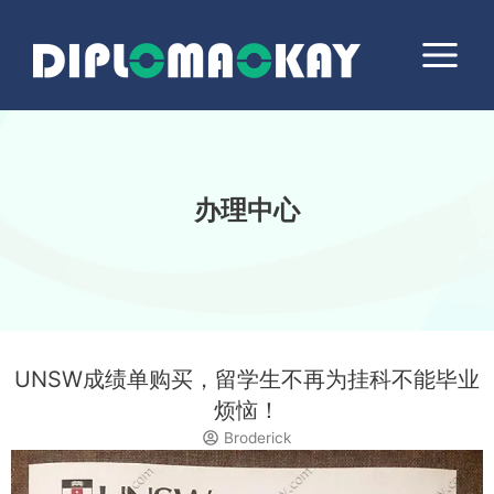
跳
Main
至
Menu
内
容
办理中心
UNSW成绩单购买，留学生不再为挂科不能毕业
烦恼！
Broderick