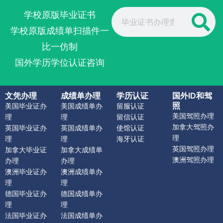
Search
学校原版毕业证书
学校原版成绩单扫描件一
比一仿制
国外学历学位认证咨询
文凭办理
成绩单办理
学历认证
国外ID和驾
照
美国毕业证办
美国成绩单办
留服认证
美国驾照办理
理
理
留信认证
加拿大驾照办
英国毕业证办
英国成绩单办
使馆认证
理
理
理
海牙认证
英国驾照办理
加拿大毕业证
加拿大成绩单
澳洲驾照办理
办理
办理
澳洲毕业证办
澳洲成绩单办
理
理
德国毕业证办
德国成绩单办
理
理
法国毕业证办
法国成绩单办