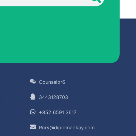
Counselor6
们
3443128703
程
题
+852 6591 3617
Rory@diplomaokay.com