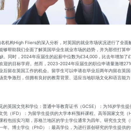
名机构High Fliers的深入分析，对英国的就业市场状况进行了
能够帮助我们全面了解英国毕业生就业市场的趋势，并为那些打算申
缺。同时，2024年应届生的起薪中位数为£34,000，比去年增加
迎的目标学府。然而，2023-2024年应届生的职位申请量激增
留在英国工作的机会。留学生可以申请在毕业后两年内留在英国寻找工作
场竞争激烈，但拥有良好的教育背景、适应当地职场文化和语言能力
英国文凭和学位：普通中等教育证书（GCSE）：为16岁学生提供
文凭（IFD）：为留学生提供的大学本科预科课程。高等国家文凭（
程包括实习期，苏格兰地区的学士学位通常为四年。研究生文凭（P
一年。博士学位（PhD）：最高学位，为进行原创研究的学生提供