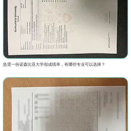
急需一份诺森比亚大学假成绩单，有哪些专业可以选择？