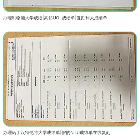
办理利物浦大学成绩|高仿UOL成绩单|复刻利大成绩单
办理诺丁汉特伦特大学成绩单|假的NTU成绩单在线复刻