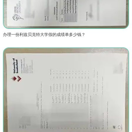
办理一份利兹贝克特大学假的成绩单多少钱？