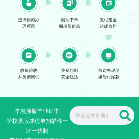
Search
学校原版毕业证书
学校原版成绩单扫描件一
比一仿制