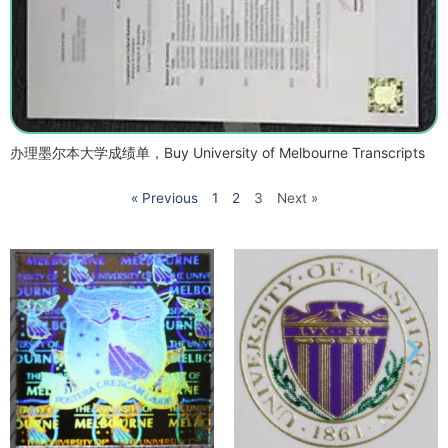
办理墨尔本大学成绩单，Buy University of Melbourne Transcripts
« Previous
1
2
3
Next »