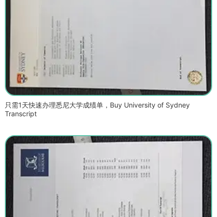
只需1天快速办理悉尼大学成绩单，Buy University of Sydney
Transcript