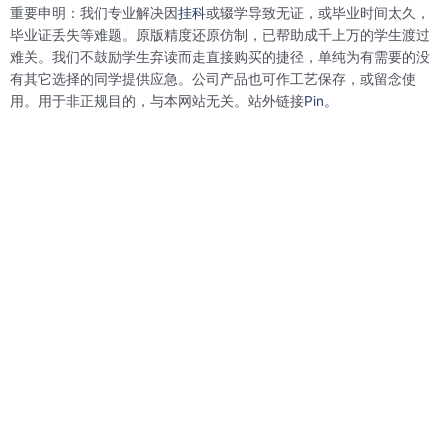
b
t
e
e
重要申明：我们专业解决因
挂科
或辍学导致无证，或毕业时间太久，
o
e
d
r
o
r
i
e
毕业证丢失等难题。原版精度还原仿制，已帮助成千上万的学生渡过
k
n
s
难关。我们不鼓励学生弃读而走直接购买的捷径，单纯为有需要的没
t
有其它选择的同学提供应急。公司产品也可作工艺保存，或留念使
用。用于非正规目的，与本网站无关。站外链接
Pin。