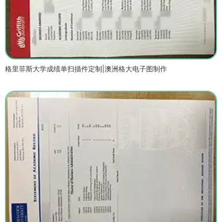
格里菲斯大学成绩单扫描件定制|澳洲格大电子图制作