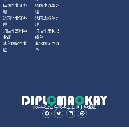
德国毕业证办
德国成绩单办
理
理
法国毕业证办
法国成绩单办
理
理
扫描件定制毕
扫描件定制成
业证
绩单
其它国家毕业
其它国家成绩
证
单
大学毕业证,学院毕业证,高中毕业证
F
T
L
P
a
w
i
i
c
i
n
n
e
t
k
t