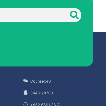
Counselor6
3443128703
+852 6591 3617