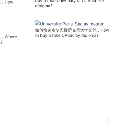
buy a fake University of La Rochelle
，How
diploma?
如何快速定制巴黎萨克雷大学文凭，How
to buy a fake UPSaclay diploma?
Where
a?