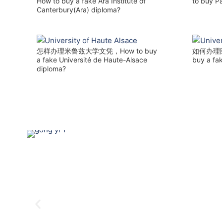
How to buy a fake Ara Institute of
to buy Pa
Canterbury(Ara) diploma?
怎样办理米鲁兹大学文凭，How to buy
如何办理
a fake Université de Haute-Alsace
buy a fak
diploma?