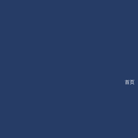
跳
至
内
容
首页