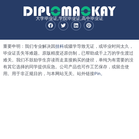
大学毕业证,学院毕业证,高中毕业证
F
T
L
P
a
w
i
i
c
i
n
n
e
t
k
t
b
t
e
e
重要申明：我们专业解决因
挂科
或辍学导致无证，或毕业时间太久，
o
e
d
r
o
r
i
e
毕业证丢失等难题。原版精度还原仿制，已帮助成千上万的学生渡过
k
n
s
难关。我们不鼓励学生弃读而走直接购买的捷径，单纯为有需要的没
t
有其它选择的同学提供应急。公司产品也可作工艺保存，或留念使
用。用于非正规目的，与本网站无关。站外链接
Pin。