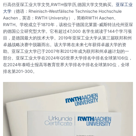
行高仿亚琛工业大学文凭,RWTH假学历,德国大学文凭购买。
亚琛工业
大学
（德语：Rheinisch-Westfälische Technische Hochschule
Aachen，英语：RWTH University），简称RWTH Aachen、
RWTH。学校成立于1870年，该校位于德国北莱茵-威斯特法伦州亚琛
的德国公立研究型大学。它有超过47,000 名学生就读于144个学习项
目，是德国最大的技术大学。2019年亚琛工业大学从第三届联邦和州
卓越战略决赛中脱颖而出。该大学将在未来七年获得卓越大学的资
助。亚琛工业大学已于2007年和2012年成为联邦和州卓越计划的一
部分。亚琛工业大学在2024年QS世界大学排名中排名全球第106位，
在2024年泰晤士报高等教育世界大学排名中排名全球第90位，全球
排名第201-300。