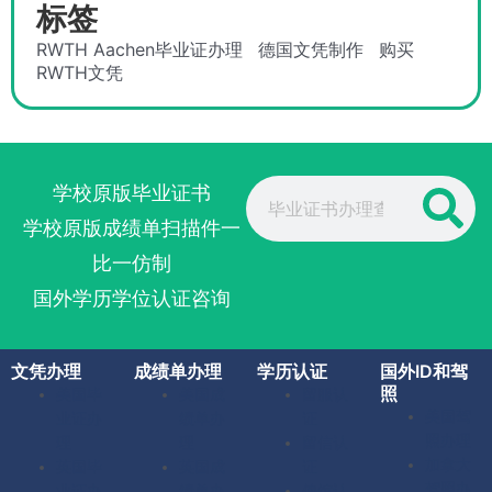
标签
RWTH Aachen毕业证办理
德国文凭制作
购买
RWTH文凭
Search
学校原版毕业证书
学校原版成绩单扫描件一
比一仿制
国外学历学位认证咨询
文凭办理
成绩单办理
学历认证
国外ID和驾
照
美国毕
美国成
留服认
美国驾
业证办
绩单办
证
照办理
理
理
留信认
加拿大
英国毕
英国成
证
驾照办
业证办
绩单办
使馆认