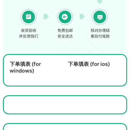
下单填表 (for
下单填表 (for ios)
windows)