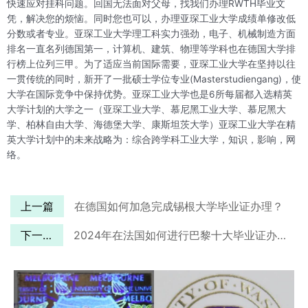
快速应对挂科问题。回国无法面对父母，找我们办理RWTH毕业文
凭，解决您的烦恼。同时您也可以，办理亚琛工业大学成绩单修改低
分数或者专业。亚琛工业大学理工科实力强劲，电子、机械制造方面
排名一直名列德国第一，计算机、建筑、物理等学科也在德国大学排
行榜上位列三甲。为了适应当前国际需要，亚琛工业大学在坚持以往
一贯传统的同时，新开了一批硕士学位专业(Masterstudiengang)，使
大学在国际竞争中保持优势。亚琛工业大学也是6所每届都入选精英
大学计划的大学之一（亚琛工业大学、慕尼黑工业大学、慕尼黑大
学、柏林自由大学、海德堡大学、康斯坦茨大学）亚琛工业大学在精
英大学计划中的未来战略为：综合跨学科工业大学，知识，影响，网
络。
上一篇
在德国如何加急完成锡根大学毕业证办理？
下一篇
2024年在法国如何进行巴黎十大毕业证办理？