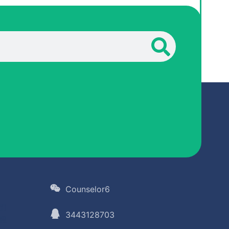
Counselor6
们
3443128703
程