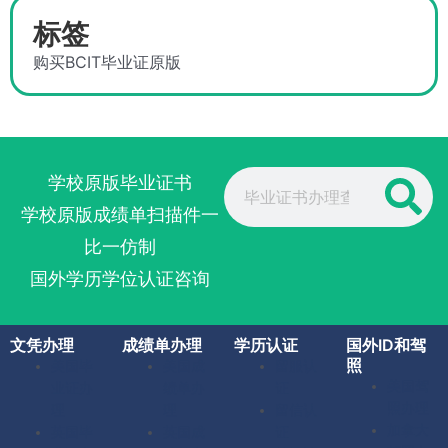
标签
购买BCIT毕业证原版
Search
学校原版毕业证书
学校原版成绩单扫描件一
比一仿制
国外学历学位认证咨询
文凭办理
成绩单办理
学历认证
国外ID和驾
照
美国毕
美国成
留服认
美国驾
业证办
绩单办
证
照办理
理
理
留信认
加拿大
英国毕
英国成
证