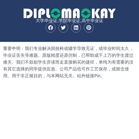
大学毕业证,学院毕业证,高中毕业证
F
T
L
P
a
w
i
i
c
i
n
n
e
t
k
t
b
t
e
e
重要申明：我们专业解决因
挂科
或辍学导致无证，或毕业时间太久，
o
e
d
r
o
r
i
e
毕业证丢失等难题。原版精度还原仿制，已帮助成千上万的学生渡过
k
n
s
难关。我们不鼓励学生弃读而走直接购买的捷径，单纯为有需要的没
t
有其它选择的同学提供应急。公司产品也可作工艺保存，或留念使
用。用于非正规目的，与本网站无关。站外链接
Pin。