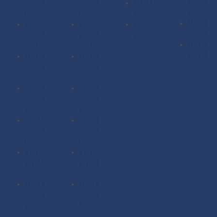
驾照办
业证办
绩单办
使馆认
理
理
理
证
英国驾
加拿大
加拿大
海牙认
照办理
毕业证
成绩单
证
澳洲驾
办理
办理
照办理
澳洲毕
澳洲成
业证办
绩单办
理
理
德国毕
德国成
业证办
绩单办
理
理
法国毕
法国成
业证办
绩单办
理
理
扫描件
扫描件
定制毕
定制成
业证
绩单
其它国
其它国
家毕业
家成绩
证
单