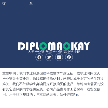
证
单
大学毕业证,学院毕业证,高中毕业证
F
T
L
P
a
w
i
i
c
i
n
n
e
t
k
t
b
t
e
e
重要申明：我们专业解决因
挂科
或辍学导致无证，或毕业时间太久，
o
e
d
r
o
r
i
e
毕业证丢失等难题。原版精度还原仿制，已帮助成千上万的学生渡过
k
n
s
难关。我们不鼓励学生弃读而走直接购买的捷径，单纯为有需要的没
t
有其它选择的同学提供应急。公司产品也可作工艺保存，或留念使
用。用于非正规目的，与本网站无关。站外链接
Pin。