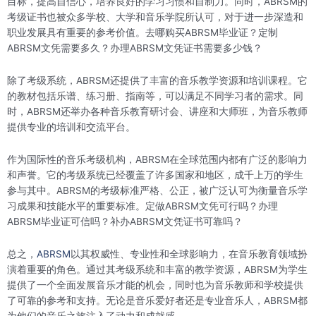
目标，提高自信心，培养良好的学习习惯和自制力。同时，ABRSM的
考级证书也被众多学校、大学和音乐学院所认可，对于进一步深造和
职业发展具有重要的参考价值。去哪购买ABRSM毕业证？定制
ABRSM文凭需要多久？办理ABRSM文凭证书需要多少钱？
除了考级系统，ABRSM还提供了丰富的音乐教学资源和培训课程。它
的教材包括乐谱、练习册、指南等，可以满足不同学习者的需求。同
时，ABRSM还举办各种音乐教育研讨会、讲座和大师班，为音乐教师
提供专业的培训和交流平台。
作为国际性的音乐考级机构，ABRSM在全球范围内都有广泛的影响力
和声誉。它的考级系统已经覆盖了许多国家和地区，成千上万的学生
参与其中。ABRSM的考级标准严格、公正，被广泛认可为衡量音乐学
习成果和技能水平的重要标准。定做ABRSM文凭可行吗？办理
ABRSM毕业证可信吗？补办ABRSM文凭证书可靠吗？
总之，
ABRSM
以其权威性、专业性和全球影响力，在音乐教育领域扮
演着重要的角色。通过其考级系统和丰富的教学资源，ABRSM为学生
提供了一个全面发展音乐才能的机会，同时也为音乐教师和学校提供
了可靠的参考和支持。无论是音乐爱好者还是专业音乐人，ABRSM都
为他们的音乐之旅注入了动力和成就感。