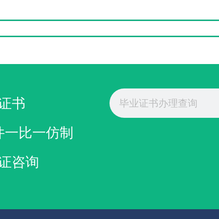
东岸分校毕业证
高仿UMES文凭
Search
证书
件一比一仿制
证咨询