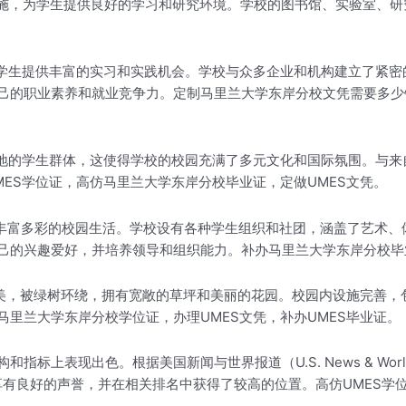
设施，为学生提供良好的学习和研究环境。学校的图书馆、实验室、
为学生提供丰富的实习和实践机会。学校与众多企业和机构建立了紧
己的职业素养和就业竞争力。定制马里兰大学东岸分校文凭需要多少
各地的学生群体，这使得学校的校园充满了多元文化和国际氛围。与
ES学位证，高仿马里兰大学东岸分校毕业证，定做UMES文凭。
了丰富多彩的校园生活。学校设有各种学生组织和社团，涵盖了艺术
己的兴趣爱好，并培养领导和组织能力。补办马里兰大学东岸分校毕
优美，被绿树环绕，拥有宽敞的草坪和美丽的花园。校园内设施完善，
里兰大学东岸分校学位证，办理UMES文凭，补办UMES毕业证。
表现出色。根据美国新闻与世界报道（U.S. News & World 
也享有良好的声誉，并在相关排名中获得了较高的位置。高仿UMES