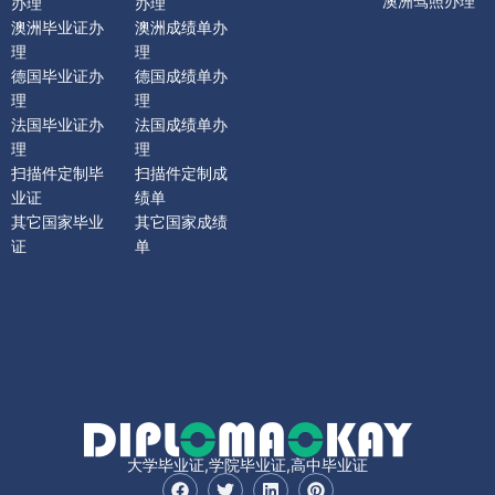
澳洲驾照办理
办理
办理
澳洲毕业证办
澳洲成绩单办
理
理
德国毕业证办
德国成绩单办
理
理
法国毕业证办
法国成绩单办
理
理
扫描件定制毕
扫描件定制成
业证
绩单
其它国家毕业
其它国家成绩
证
单
大学毕业证,学院毕业证,高中毕业证
F
T
L
P