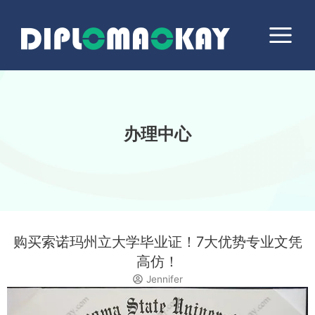
跳
Main
至
Menu
内
容
办理中心
购买索诺玛州立大学毕业证！7大优势专业文凭
高仿！
Jennifer