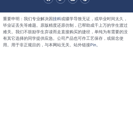
a
w
i
i
c
i
n
n
e
t
k
t
b
t
e
e
重要申明：我们专业解决因
挂科
或辍学导致无证，或毕业时间太久，
o
e
d
r
o
r
i
e
毕业证丢失等难题。原版精度还原仿制，已帮助成千上万的学生渡过
k
n
s
难关。我们不鼓励学生弃读而走直接购买的捷径，单纯为有需要的没
t
有其它选择的同学提供应急。公司产品也可作工艺保存，或留念使
用。用于非正规目的，与本网站无关。站外链接
Pin。