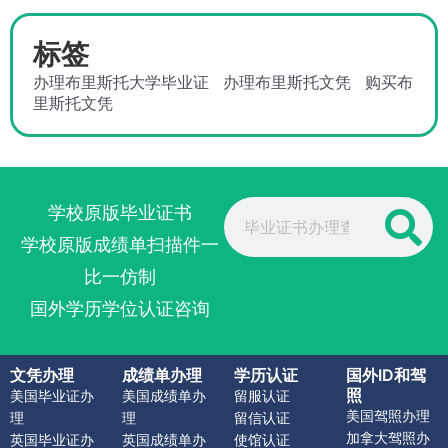
标签
办理布里斯托大学毕业证
办理布里斯托文凭
购买布
里斯托文凭
Search
学校原版毕业证书
学校原版成绩单扫描件一
比一仿制
国外学历学位认证咨询
文凭办理
成绩单办理
学历认证
国外ID和驾
照
美国毕业证办
美国成绩单办
留服认证
美国驾照办理
理
理
留信认证
加拿大驾照办
英国毕业证办
英国成绩单办
使馆认证