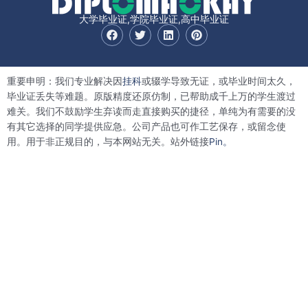
大学毕业证,学院毕业证,高中毕业证
F
T
L
P
a
w
i
i
c
i
n
n
e
t
k
t
b
t
e
e
重要申明：我们专业解决因
挂科
或辍学导致无证，或毕业时间太久，
o
e
d
r
o
r
i
e
毕业证丢失等难题。原版精度还原仿制，已帮助成千上万的学生渡过
k
n
s
难关。我们不鼓励学生弃读而走直接购买的捷径，单纯为有需要的没
t
有其它选择的同学提供应急。公司产品也可作工艺保存，或留念使
用。用于非正规目的，与本网站无关。站外链接
Pin。