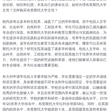
俱乐部、组织和社团，丰富自己的课余生活。如何办理布里斯托大学
文凭？怎样购买布里斯托大学文凭？
校内设有众多本科生院系，涵盖了广泛的学科领域。其中包括人文学
科、社会科学、自然科学、工程技术等。学生可以选择自己感兴趣的
专业进行深造。布里斯托大学的本科教育注重理论与实践相结合，为
学生提供丰富的实践机会和实际操作的机会，培养学生的实践能力和
创新精神。该学在研究生教育方面具有卓越的声誉。哪里可以买布里
斯托大学文凭？研究生院系涵盖了诸多学科领域，包括人文学科、社
会科学、自然科学、工程技术等。研究生院系致力于培养学术研究能
力，为学生提供了一流的研究设施和资源，使他们能够深入探索自己
的专业领域，并为社会做出重要贡献。
布大对申请学生的入学要求较为严格，学生需要满足一定的学术成绩
和语言要求。具体要求根据不同专业和学位级别而定，学生需要提供
相关的学历证明和语言成绩单。学校还会举行面试和选拔，以确保最
优秀的学生能够入学。并且在世界范围内享有盛誉，被认为是一所顶
尖的研究型大学。学校的教学和研究一直保持在国际领先水平。2019
年QS世界大学排名中，布里斯托大学位列全球第58位。同时，在英国
国内的排名中，布里斯托大学稳居前十名，是英国最受欢迎和有影响