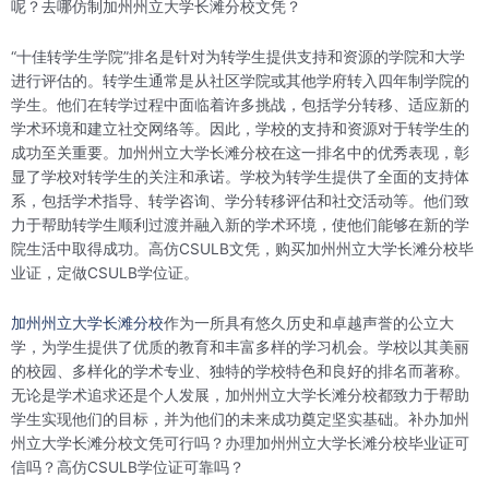
呢？去哪仿制加州州立大学长滩分校文凭？
“十佳转学生学院”排名是针对为转学生提供支持和资源的学院和大学
进行评估的。转学生通常是从社区学院或其他学府转入四年制学院的
学生。他们在转学过程中面临着许多挑战，包括学分转移、适应新的
学术环境和建立社交网络等。因此，学校的支持和资源对于转学生的
成功至关重要。加州州立大学长滩分校在这一排名中的优秀表现，彰
显了学校对转学生的关注和承诺。学校为转学生提供了全面的支持体
系，包括学术指导、转学咨询、学分转移评估和社交活动等。他们致
力于帮助转学生顺利过渡并融入新的学术环境，使他们能够在新的学
院生活中取得成功。高仿CSULB文凭，购买加州州立大学长滩分校毕
业证，定做CSULB学位证。
加州州立大学长滩分校
作为一所具有悠久历史和卓越声誉的公立大
学，为学生提供了优质的教育和丰富多样的学习机会。学校以其美丽
的校园、多样化的学术专业、独特的学校特色和良好的排名而著称。
无论是学术追求还是个人发展，加州州立大学长滩分校都致力于帮助
学生实现他们的目标，并为他们的未来成功奠定坚实基础。补办加州
州立大学长滩分校文凭可行吗？办理加州州立大学长滩分校毕业证可
信吗？高仿CSULB学位证可靠吗？