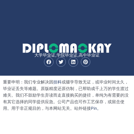
大学毕业证,学院毕业证,高中毕业证
F
T
L
P
a
w
i
i
c
i
n
n
e
t
k
t
b
t
e
e
重要申明：我们专业解决因
挂科
或辍学导致无证，或毕业时间太久，
o
e
d
r
o
r
i
e
毕业证丢失等难题。原版精度还原仿制，已帮助成千上万的学生渡过
k
n
s
难关。我们不鼓励学生弃读而走直接购买的捷径，单纯为有需要的没
t
有其它选择的同学提供应急。公司产品也可作工艺保存，或留念使
用。用于非正规目的，与本网站无关。站外链接
Pin。