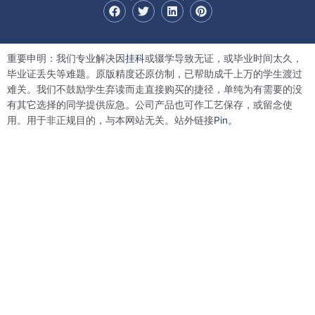
F
T
L
P
a
w
i
i
c
i
n
n
e
t
k
t
b
t
e
e
重要申明：我们专业解决因
挂科
或辍学导致无证，或毕业时间太久，
o
e
d
r
o
r
i
e
毕业证丢失等难题。原版精度还原仿制，已帮助成千上万的学生渡过
k
n
s
难关。我们不鼓励学生弃读而走直接购买的捷径，单纯为有需要的没
t
有其它选择的同学提供应急。公司产品也可作工艺保存，或留念使
用。用于非正规目的，与本网站无关。站外链接
Pin。