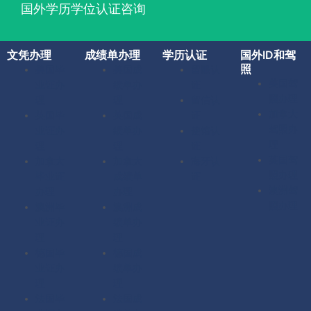
国外学历学位认证咨询
文凭办理
成绩单办理
学历认证
国外ID和驾
照
美国毕
美国成
留服认
美国驾
业证办
绩单办
证
照办理
理
理
留信认
加拿大
英国毕
英国成
证
驾照办
业证办
绩单办
使馆认
理
理
理
证
英国驾
加拿大
加拿大
海牙认
照办理
毕业证
成绩单
证
澳洲驾
办理
办理
照办理
澳洲毕
澳洲成
业证办
绩单办
理
理
德国毕
德国成
业证办
绩单办
理
理
法国毕
法国成