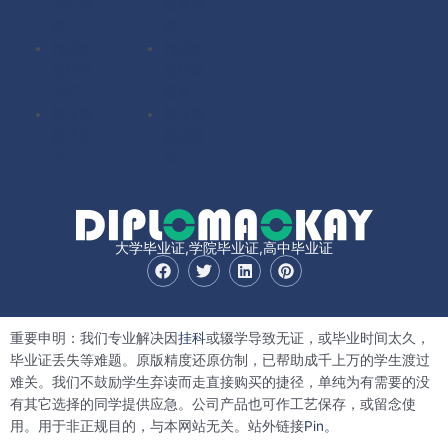
业证办
绩单办
理
理
扫描件
扫描件
定制毕
定制成
业证
绩单
其它国
其它国
家毕业
家成绩
证
单
大学毕业证,学院毕业证,高中毕业证
F
T
L
P
a
w
i
i
c
i
n
n
e
t
k
t
b
t
e
e
重要申明：我们专业解决因
挂科
或辍学导致无证，或毕业时间太久，
o
e
d
r
o
r
i
e
毕业证丢失等难题。原版精度还原仿制，已帮助成千上万的学生渡过
k
n
s
难关。我们不鼓励学生弃读而走直接购买的捷径，单纯为有需要的没
t
有其它选择的同学提供应急。公司产品也可作工艺保存，或留念使
用。用于非正规目的，与本网站无关。站外链接
Pin。