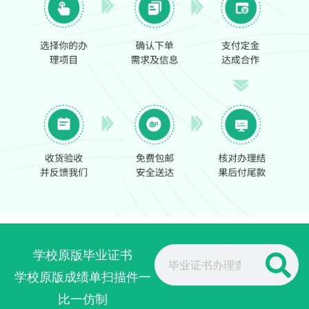
Search
学校原版毕业证书
学校原版成绩单扫描件一
比一仿制