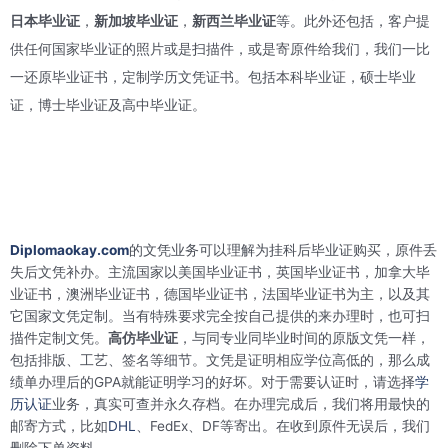
日本毕业证
，
新加坡毕业证
，
新西兰毕业证
等。此外还包括，客户提
供任何国家毕业证的照片或是扫描件，或是寄原件给我们，我们一比
一还原毕业证书，定制学历文凭证书。包括本科毕业证，硕士毕业
证，博士毕业证及高中毕业证。
Diplomaokay.com
的文凭业务可以理解为挂科后毕业证购买，原件丢
失后文凭补办。主流国家以美国毕业证书，英国毕业证书，加拿大毕
业证书，澳洲毕业证书，德国毕业证书，法国毕业证书为主，以及其
它国家文凭定制。当有特殊要求完全按自己提供的来办理时，也可扫
描件定制文凭。
高仿毕业证
，与同专业同毕业时间的原版文凭一样，
包括排版、工艺、签名等细节。文凭是证明相应学位高低的，那么成
绩单办理后的GPA就能证明学习的好坏。对于需要认证时，请选择
学
历认证
业务，真实可查并永久存档。在办理完成后，我们将用最快的
邮寄方式，比如
DHL
、FedEx、DF等寄出。在收到原件无误后，我们