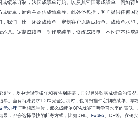
国成绩单订制，法国成绩单订购。以及其它国家成绩单，例如荷
仿成绩单，新西兰高仿成绩单等。此外还包括，客户提供任何国
们，我们一比一还原成绩单，定制客户原版成绩单。成绩单水印
版还原。定制成绩单，制作成绩单，修改成绩单，不论是本科成
或辍学，及中途退学多年和有特别需要，只能另外购买成绩单的情况
绩单。当有特殊要求100%完全定制时，也可扫描件定制成绩单。学
文凭办理
证明相应学位，那么成绩单GPA就能证明学习水平的高低
结果，都会选择最快的邮寄方式，比如DHL、
FedEx
、DF等。在确