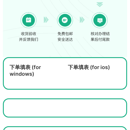
下单填表 (for
下单填表 (for ios)
windows)