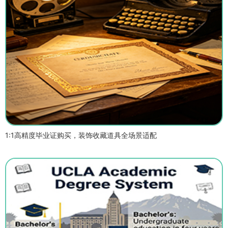
1:1高精度毕业证购买，装饰收藏道具全场景适配