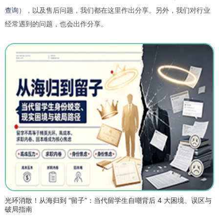
查询
），以及售后问题，我们都在这里作出分享。另外，我们对行业
经常遇到的问题，也会出作分享。
Page
Page
Page
光环消散！从海归到 “留子”：当代留学生自嘲背后 4 大困境、误区与
破局指南