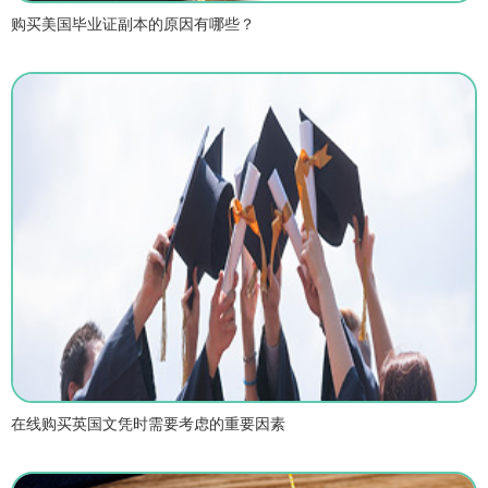
购买美国毕业证副本的原因有哪些？
在线购买英国文凭时需要考虑的重要因素