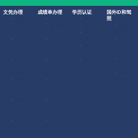
文凭办理
成绩单办理
学历认证
国外ID和驾
照
美国毕
美国成
留服认
美国驾
业证办
绩单办
证
照办理
理
理
留信认
加拿大
英国毕
英国成
证
驾照办
业证办
绩单办
使馆认
理
理
理
证
英国驾
加拿大
加拿大
海牙认
照办理
毕业证
成绩单
证
澳洲驾
办理
办理
照办理
澳洲毕
澳洲成
业证办
绩单办
理
理
德国毕
德国成
业证办
绩单办
理
理
法国毕
法国成
业证办
绩单办
理
理