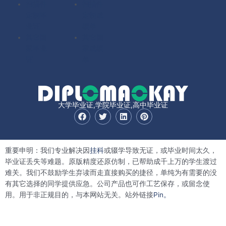
扫描件
扫描件
定制毕
定制成
业证
绩单
其它国
其它国
家毕业
家成绩
证
单
大学毕业证,学院毕业证,高中毕业证
F
T
L
P
a
w
i
i
c
i
n
n
e
t
k
t
b
t
e
e
重要申明：我们专业解决因
挂科
或辍学导致无证，或毕业时间太久，
o
e
d
r
o
r
i
e
毕业证丢失等难题。原版精度还原仿制，已帮助成千上万的学生渡过
k
n
s
难关。我们不鼓励学生弃读而走直接购买的捷径，单纯为有需要的没
t
有其它选择的同学提供应急。公司产品也可作工艺保存，或留念使
用。用于非正规目的，与本网站无关。站外链接
Pin。