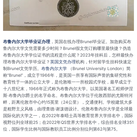
布鲁内尔大学毕业证办理
，英国在线办理Brunel毕业证。加急购买布
鲁内尔大学文凭需要多少时间？Brunel假文凭订购哪里最快捷？伪造
布鲁内尔大学学位证书的流程是什么呢？2023年挂科后，怎样最快办
理布鲁内尔大学毕业证？
英国文凭办理
机构，针对留学生挂科快速定
制Brunel文凭学历。
布鲁内尔大学
（Brunel University London）简
称“Brunel”，成立于1966年，是英国一所享有国际声誉的集研究性和
教育性于一体的公立大学，是伦敦唯一一所校园式学校，最早成立于
十八世纪末，1966年正式称为布鲁内尔大学。以英国著名工程师伊涅
斯·布鲁内尔爵士的名字命名。布鲁内尔大学位于伦敦西部的尤斯特河
畔，距离伦敦市中心约15英里（24公里），交通便利。学校建筑大多
是粗野主义风格，由理查德·谢泼德设计。伦敦布鲁内尔大学是全球最
国际化的大学之一，在2022年泰晤士高等教育世界大学排名中，国际
视野位列全球前25；在2022年QS世界大学排名中，综合排名全球351
位，国际学生比例与国际教职员工比例分别位列第62与第75。