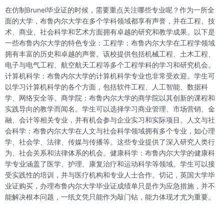
在仿制Brunel毕业证的时候，需要重点关注哪些专业呢？作为一所全
面的大学，布鲁内尔大学在多个学科领域都享有声誉，并在工程、技
术、商业、社会科学和艺术方面拥有卓越的研究和教学成果。以下是
一些布鲁内尔大学的特色专业：工程学：布鲁内尔大学在工程学领域
拥有丰富的历史和卓越的声誉。该校提供包括机械工程、土木工程、
电子与电气工程、航空航天工程等多个工程学科的学习和研究机会。
计算机科学：布鲁内尔大学的计算机科学专业也非常受欢迎。学生可
以学习计算机科学的各个方面，包括软件工程、人工智能、数据科
学、网络安全等。商学院：布鲁内尔大学的商学院以其创新的课程和
实践导向的教学而闻名。学生可以选择学习商业管理、市场营销、金
融、会计等相关专业，并有机会参与企业实习和实际项目。人文与社
会科学：布鲁内尔大学在人文与社会科学领域拥有多个专业，如心理
学、社会学、法律、传媒与传播等。这些专业提供了深入研究人类行
为、社会关系和法律体系的机会。健康科学：布鲁内尔大学的健康科
学专业涵盖了医学、护理、康复治疗和运动科学等领域。学生可以接
受实践性的培训，并与医疗机构和专业人士合作。切记，英国大学毕
业证购买，办理布鲁内尔大学毕业证成绩单只是作为应急措施，并不
能解决根本问题，一纸文凭只能作为敲门钻，能力体现才尤为重要。