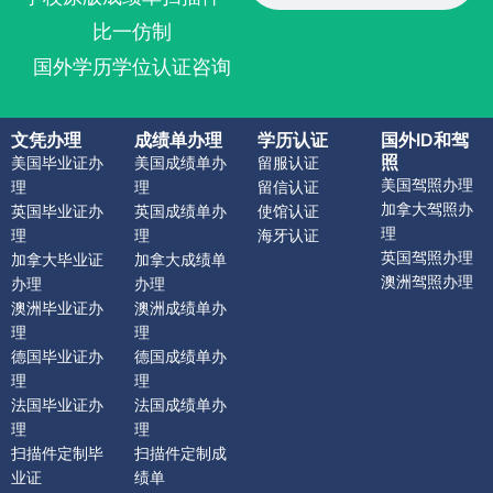
比一仿制
国外学历学位认证咨询
文凭办理
成绩单办理
学历认证
国外ID和驾
照
美国毕业证办
美国成绩单办
留服认证
美国驾照办理
理
理
留信认证
加拿大驾照办
英国毕业证办
英国成绩单办
使馆认证
理
理
理
海牙认证
英国驾照办理
加拿大毕业证
加拿大成绩单
澳洲驾照办理
办理
办理
澳洲毕业证办
澳洲成绩单办
理
理
德国毕业证办
德国成绩单办
理
理
法国毕业证办
法国成绩单办
理
理
扫描件定制毕
扫描件定制成
业证
绩单