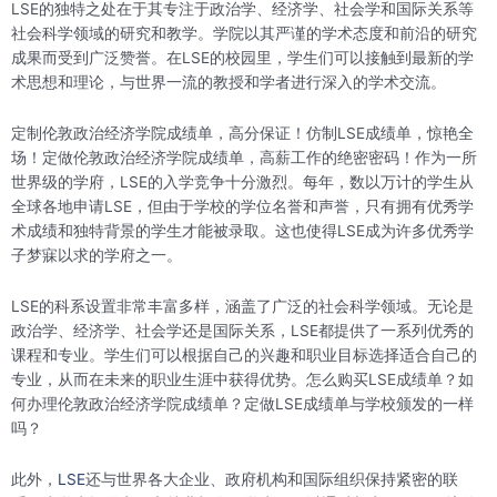
LSE的独特之处在于其专注于政治学、经济学、社会学和国际关系等
社会科学领域的研究和教学。学院以其严谨的学术态度和前沿的研究
成果而受到广泛赞誉。在LSE的校园里，学生们可以接触到最新的学
术思想和理论，与世界一流的教授和学者进行深入的学术交流。
定制伦敦政治经济学院成绩单，高分保证！仿制LSE成绩单，惊艳全
场！定做伦敦政治经济学院成绩单，高薪工作的绝密密码！作为一所
世界级的学府，LSE的入学竞争十分激烈。每年，数以万计的学生从
全球各地申请LSE，但由于学校的学位名誉和声誉，只有拥有优秀学
术成绩和独特背景的学生才能被录取。这也使得LSE成为许多优秀学
子梦寐以求的学府之一。
LSE的科系设置非常丰富多样，涵盖了广泛的社会科学领域。无论是
政治学、经济学、社会学还是国际关系，LSE都提供了一系列优秀的
课程和专业。学生们可以根据自己的兴趣和职业目标选择适合自己的
专业，从而在未来的职业生涯中获得优势。怎么购买LSE成绩单？如
何办理伦敦政治经济学院成绩单？定做LSE成绩单与学校颁发的一样
吗？
此外，
LSE
还与世界各大企业、政府机构和国际组织保持紧密的联