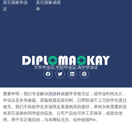
其它国家毕业
其它国家成绩
证
单
大学毕业证,学院毕业证,高中毕业证
F
T
L
P
a
w
i
i
c
i
n
n
e
t
k
t
b
t
e
e
重要申明：我们专业解决因
挂科
或辍学导致无证，或毕业时间太久，
o
e
d
r
o
r
i
e
毕业证丢失等难题。原版精度还原仿制，已帮助成千上万的学生渡过
k
n
s
难关。我们不鼓励学生弃读而走直接购买的捷径，单纯为有需要的没
t
有其它选择的同学提供应急。公司产品也可作工艺保存，或留念使
用。用于非正规目的，与本网站无关。站外链接
Pin。