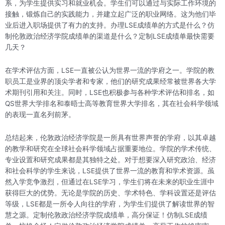
系，为学生提供实习和就业机会。学生们可以通过与实际工作环境的
接触，锻炼自己的实践能力，并建立起广泛的职业网络。这为他们毕
业后进入职场提供了有力的支持。办理LSE成绩单的方式是什么？仿
制伦敦政治经济学院成绩单的渠道是什么？定制LSE成绩单最快需要
几天？
在学术评估方面，LSE一直被公认为世界一流的学府之一。学院的教
职员工是业界的顶尖学者和专家，他们的研究成果经常被世界各大学
术期刊引用和关注。同时，LSE也积极参与各种学术评估和排名，如
QS世界大学排名和泰晤士高等教育世界大学排名，其在社会科学领域
的表现一直名列前茅。
总结起来，伦敦政治经济学院是一所具有世界声誉的学府，以其卓越
的教学和研究在全球社会科学领域占据重要地位。学院的学术传统、
专业设置和研究成果都是其独特之处。对于想要深入研究政治、经济
和社会科学的学生来说，LSE提供了世界一流的教育和学术资源。虽
然入学竞争激烈，但通过在LSE学习，学生们将在未来的职业生涯中
获得巨大的优势。无论是学院的历史、学术特色、学科设置还是评估
等级，LSE都是一所令人向往的学府，为学生们提供了解读世界的智
慧之源。定制伦敦政治经济学院成绩单，高分保证！仿制LSE成绩