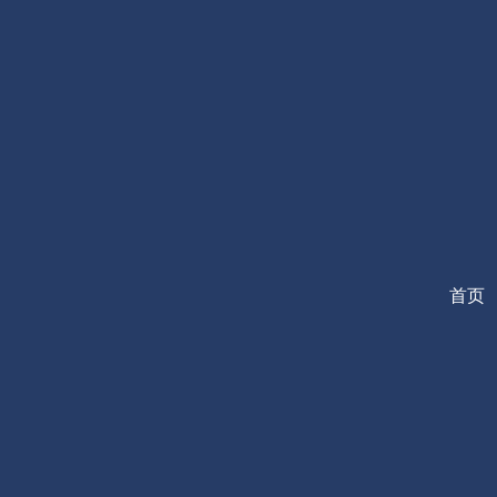
跳
至
内
容
首页