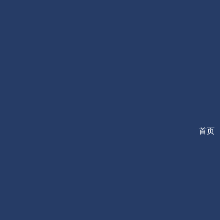
跳
至
内
容
首页