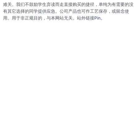
k
n
s
难关。我们不鼓励学生弃读而走直接购买的捷径，单纯为有需要的没
t
有其它选择的同学提供应急。公司产品也可作工艺保存，或留念使
用。用于非正规目的，与本网站无关。站外链接
Pin。