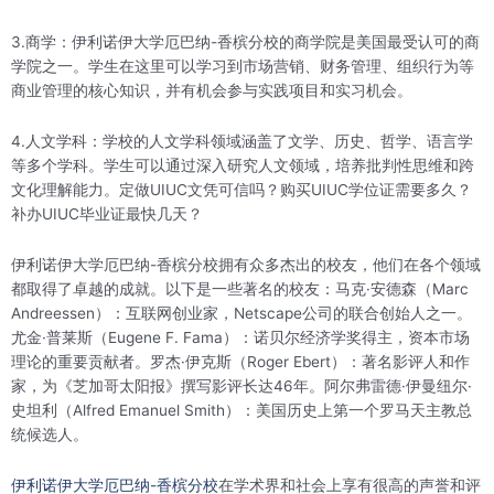
3.商学：伊利诺伊大学厄巴纳-香槟分校的商学院是美国最受认可的商
学院之一。学生在这里可以学习到市场营销、财务管理、组织行为等
商业管理的核心知识，并有机会参与实践项目和实习机会。
4.人文学科：学校的人文学科领域涵盖了文学、历史、哲学、语言学
等多个学科。学生可以通过深入研究人文领域，培养批判性思维和跨
文化理解能力。定做UIUC文凭可信吗？购买UIUC学位证需要多久？
补办UIUC毕业证最快几天？
伊利诺伊大学厄巴纳-香槟分校拥有众多杰出的校友，他们在各个领域
都取得了卓越的成就。以下是一些著名的校友：马克·安德森（Marc
Andreessen）：互联网创业家，Netscape公司的联合创始人之一。
尤金·普莱斯（Eugene F. Fama）：诺贝尔经济学奖得主，资本市场
理论的重要贡献者。罗杰·伊克斯（Roger Ebert）：著名影评人和作
家，为《芝加哥太阳报》撰写影评长达46年。阿尔弗雷德·伊曼纽尔·
史坦利（Alfred Emanuel Smith）：美国历史上第一个罗马天主教总
统候选人。
伊利诺伊大学厄巴纳-香槟分校
在学术界和社会上享有很高的声誉和评