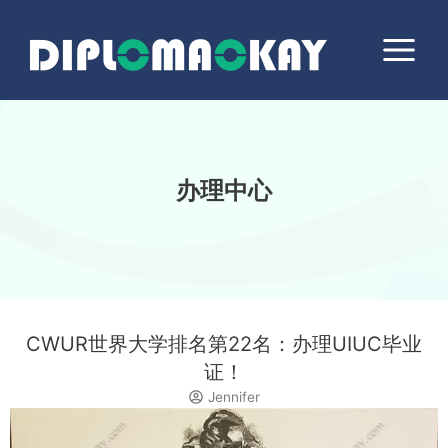
跳
Main
至
Menu
内
容
办理中心
CWUR世界大学排名第22名：办理UIUC毕业
证！
Jennifer