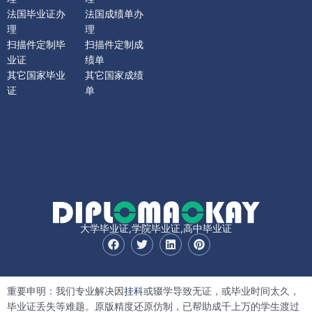
法国毕业证办
法国成绩单办
理
理
扫描件定制毕
扫描件定制成
业证
绩单
其它国家毕业
其它国家成绩
证
单
大学毕业证,学院毕业证,高中毕业证
F
T
L
P
a
w
i
i
c
i
n
n
e
t
k
t
b
t
e
e
重要申明：我们专业解决因
挂科
或辍学导致无证，或毕业时间太久，
o
e
d
r
o
r
i
e
毕业证丢失等难题。原版精度还原仿制，已帮助成千上万的学生渡过