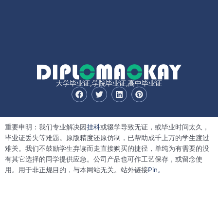
大学毕业证,学院毕业证,高中毕业证
F
T
L
P
a
w
i
i
c
i
n
n
e
t
k
t
b
t
e
e
重要申明：我们专业解决因
挂科
或辍学导致无证，或毕业时间太久，
o
e
d
r
o
r
i
e
毕业证丢失等难题。原版精度还原仿制，已帮助成千上万的学生渡过
k
n
s
难关。我们不鼓励学生弃读而走直接购买的捷径，单纯为有需要的没
t
有其它选择的同学提供应急。公司产品也可作工艺保存，或留念使
用。用于非正规目的，与本网站无关。站外链接
Pin。