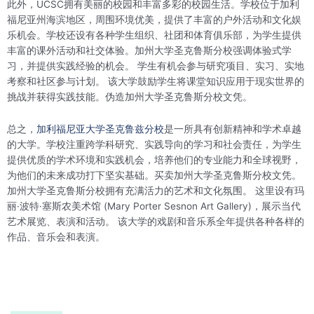
此外，UCSC拥有美丽的校园和丰富多彩的校园生活。学校位于加利
福尼亚州海滨地区，周围环境优美，提供了丰富的户外活动和文化娱
乐机会。学校还设有各种学生组织、社团和体育俱乐部，为学生提供
丰富的课外活动和社交体验。加州大学圣克鲁斯分校强调体验式学
习，并提供实践经验的机会。 学生有机会参与研究项目、实习、实地
考察和社区参与计划。 该大学鼓励学生将课堂知识应用于现实世界的
挑战并获得实践技能。伪造加州大学圣克鲁斯分校文凭。
总之，
加利福尼亚大学圣克鲁兹分校
是一所具有创新精神和学术卓越
的大学。学校注重跨学科研究、实践导向的学习和社会责任，为学生
提供优质的学术环境和实践机会，培养他们的专业能力和全球视野，
为他们的未来成功打下坚实基础。买卖加州大学圣克鲁斯分校文凭。
加州大学圣克鲁斯分校拥有充满活力的艺术和文化氛围。 这里设有玛
丽·波特·塞斯农美术馆 (Mary Porter Sesnon Art Gallery)，展示当代
艺术展览、表演和活动。 该大学的戏剧和音乐系全年提供各种各样的
作品、音乐会和表演。