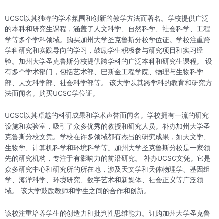
UCSC以其独特的学术氛围和创新的教学方法而著名。学校提供广泛
的本科和研究生课程，涵盖了人文科学、自然科学、社会科学、工程
学等多个学科领域。购买加州大学圣克鲁斯分校学位证。学校注重跨
学科研究和实践导向的学习，鼓励学生积极参与研究项目和实习经
验。加州大学圣克鲁斯分校提供跨学科的广泛本科和研究生课程。 设
有多个学术部门，包括艺术部、巴斯金工程学院、物理与生物科学
部、人文科学部、社会科学部等。 该大学以其跨学科的教育和研究方
法而闻名。购买UCSC学位证。
UCSC以其卓越的科研成果和学术声誉而闻名。学校拥有一流的研究
设施和实验室，吸引了众多优秀的教授和研究人员。补办加州大学圣
克鲁斯分校文凭。学校在许多领域都有杰出的研究成果，如天文学、
生物学、计算机科学和环境科学等。加州大学圣克鲁斯分校是一家领
先的研究机构，专注于有影响力的前沿研究。 补办UCSC文凭。它是
众多研究中心和研究所的所在地，涉及天文学和天体物理学、基因组
学、海洋科学、环境研究、数字艺术和新媒体、社会正义等广泛领
域。 该大学鼓励教师和学生之间的合作和创新。
该校注重培养学生的创造力和批判性思维能力。订购加州大学圣克鲁