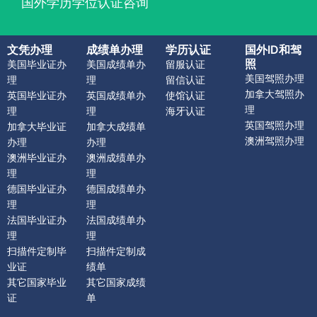
国外学历学位认证咨询
文凭办理
成绩单办理
学历认证
国外ID和驾
照
美国毕业证办
美国成绩单办
留服认证
美国驾照办理
理
理
留信认证
加拿大驾照办
英国毕业证办
英国成绩单办
使馆认证
理
理
理
海牙认证
英国驾照办理
加拿大毕业证
加拿大成绩单
澳洲驾照办理
办理
办理
澳洲毕业证办
澳洲成绩单办
理
理
德国毕业证办
德国成绩单办
理
理
法国毕业证办
法国成绩单办
理
理
扫描件定制毕
扫描件定制成
业证
绩单
其它国家毕业
其它国家成绩
证
单