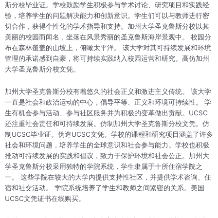
斯分校毕业证。学校鼓励学生积极参与学术讨论、研究项目和实践经
验，培养学生的问题解决能力和创新意识。学生们可以与教师进行密
切合作，获得个性化的学术指导和支持。加州大学圣克鲁斯分校以其
美丽的校园而闻名，坐落在风景秀丽的圣克鲁斯海岸景观中。 校园分
布在森林覆盖的山坡上，俯瞰太平洋。 该大学对其可持续发展和环境
管理的承诺感到自豪，将可持续实践纳入校园运营和研究。高仿加州
大学圣克鲁斯分校文凭。
加州大学圣克鲁斯分校有着悠久的社会正义和激进主义传统。 该大学
一直是社会和政治运动的中心，倡导平等、正义和环境可持续性。 学
生有机会参与活动、参与社区服务并为积极的变革做出贡献。UCSC
还注重社会责任和可持续发展。仿制加州大学圣克鲁斯分校文凭。仿
制UCSC毕业证。伪造UCSC文凭。学校的课程和研究项目涵盖了许多
社会和环境问题，培养学生的全球意识和社会参与能力。学校也积极
推动可持续发展的实践和倡议，致力于保护环境和社会公正。加州大
学圣克鲁斯分校采用独特的学院系统，学生隶属于十所住宿学院之
一。 这些学院在较大的大学内提供支持性社区，并提供学术咨询、住
宿和社交活动。 学院系统培养了学生和教师之间紧密的关系。美国
UCSC文凭证书在线购买。