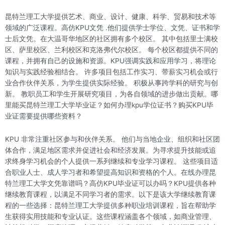
昆特兰理工大学提供艺术、商业、设计、健康、科学、贸易和技术等
领域的广泛课程。高仿KPU文凭 .他们提供学士学位、文凭、证书和学
士后文凭。在大温哥华地区的社区拥有多个校区。 其中包括里士满校
区、萨里校区、兰利校区和克洛弗代尔校区。 每个校区都提供不同的
课程，并拥有自己的设施和资源。KPU强调实践和应用学习，将理论
知识与实践经验相结合。 许多项目包括工作实习、带薪实习机会或行
业合作伙伴关系，为学生提供实际经验。 积极从事跨学科的研究与创
新。 教职员工和学生开展研究项目，为各自领域的进步做出贡献。哪
里能买昆特兰理工大学毕业证？如何办理kpu学位证书？购买KPU毕
业证需要提供哪些资料？
KPU 非常注重社区参与和伙伴关系。 他们与当地企业、组织和社区团
体合作，满足地区需求并促进社会和经济发展。为寻求提升技能或追
求终身学习机会的个人提供一系列继续和专业学习课程。 这些项目适
合职业人士、成人学习者和希望提高知识和资格的个人。在线办理昆
特兰理工大学文凭靠谱吗？高仿KPU毕业证可以办吗？KPU提供各种
继续教育课程，以满足不同学习者的需求。以下是该大学继续教育课
程的一些选择：昆特兰理工大学提供多种职业培训课程，旨在帮助学
生获得实用技能和专业认证。这些课程涵盖各个领域，如商业管理、