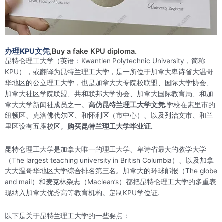
办理KPU文凭
,Buy a fake KPU diploma.
昆特仑理工大学（英语：Kwantlen Polytechnic University，简称
KPU），或翻译为昆特兰理工大学，是一所位于加拿大卑诗省大温哥
华地区的公立理工大学，也是加拿大大专院校联盟、国际大学协会、
加拿大社区学院联盟、共和联邦大学协会、加拿大国际教育局、和加
拿大大学新闻社成员之一。
高仿昆特兰理工大学文凭.
学校在素里市的
纽顿区、克洛佛代尔区、和怀利区（市中心）、以及列治文市、和兰
里区设有五座校区。
购买昆特兰理工大学毕业证.
昆特仑理工大学是加拿大唯一的理工大学、卑诗省最大的教学大学
（The largest teaching university in British Columbia）、以及加拿
大大温哥华地区大学综合排名第三名。加拿大的环球邮报（The globe
and mail）和麦克林杂志（Maclean’s）都把昆特仑理工大学的多重表
现纳入加拿大优秀高等教育机构。定制KPU学位证.
以下是关于昆特兰理工大学的一些要点：