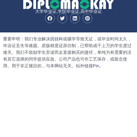
大学毕业证,学院毕业证,高中毕业证
F
T
L
P
a
w
i
i
c
i
n
n
e
t
k
t
b
t
e
e
重要申明：我们专业解决因
挂科
或辍学导致无证，或毕业时间太久，
o
e
d
r
o
r
i
e
毕业证丢失等难题。原版精度还原仿制，已帮助成千上万的学生渡过
k
n
s
难关。我们不鼓励学生弃读而走直接购买的捷径，单纯为有需要的没
t
有其它选择的同学提供应急。公司产品也可作工艺保存，或留念使
用。用于非正规目的，与本网站无关。站外链接
Pin。