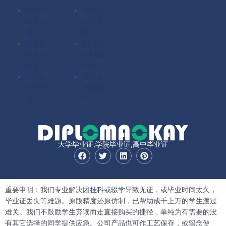
法国毕
法国成
业证办
绩单办
理
理
扫描件
扫描件
定制毕
定制成
业证
绩单
其它国
其它国
家毕业
家成绩
证
单
大学毕业证,学院毕业证,高中毕业证
F
T
L
P
a
w
i
i
c
i
n
n
e
t
k
t
b
t
e
e
重要申明：我们专业解决因
挂科
或辍学导致无证，或毕业时间太久，
o
e
d
r
o
r
i
e
毕业证丢失等难题。原版精度还原仿制，已帮助成千上万的学生渡过
k
n
s
难关。我们不鼓励学生弃读而走直接购买的捷径，单纯为有需要的没
t
有其它选择的同学提供应急。公司产品也可作工艺保存，或留念使