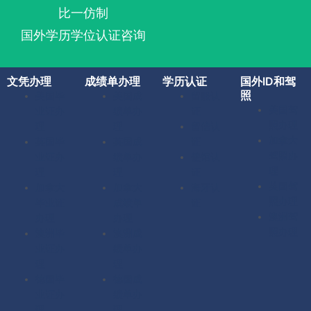
比一仿制
国外学历学位认证咨询
文凭办理
成绩单办理
学历认证
国外ID和驾
照
美国毕
美国成
留服认
美国驾
业证办
绩单办
证
照办理
理
理
留信认
加拿大
英国毕
英国成
证
驾照办
业证办
绩单办
使馆认
理
理
理
证
英国驾
加拿大
加拿大
海牙认
照办理
毕业证
成绩单
证
澳洲驾
办理
办理
照办理
澳洲毕
澳洲成
业证办
绩单办
理
理
德国毕
德国成
业证办
绩单办
理
理