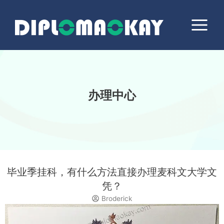
跳
Main
至
Menu
内
容
办理中心
毕业季挂科，有什么方法直接办理麦科文大学文
凭？
Broderick