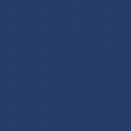
照办理
理
理
留信认
加拿大
英国毕
英国成
证
驾照办
业证办
绩单办
使馆认
理
理
理
证
英国驾
加拿大
加拿大
海牙认
照办理
毕业证
成绩单
证
澳洲驾
办理
办理
照办理
澳洲毕
澳洲成
业证办
绩单办
理
理
德国毕
德国成
业证办
绩单办
理
理
法国毕
法国成
业证办
绩单办
理
理
扫描件
扫描件
定制毕
定制成
业证
绩单
其它国
其它国