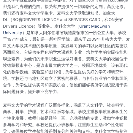
文大学毕业证成绩单确实是种捷径。对于加拿大University或College
都是我们办理的范围。接受客户提供的一切原版的定制，高度还原。
我们还有麦科文大学学生卡、麦科文大学录取通知书、加拿大
DL（BC省DRIVER’S LICENCE and SERVICES CARD，和ON安省
Driver’s Licence）等业务。麦科文大学（
Grant MacEwan
University
）是加拿大阿尔伯塔省埃德蒙顿市的一所公立大学。学校
于1971年成立，最初是一所社区学院，后来于2009年升格为大学。麦
科文大学以其卓越的教学质量、实践导向的学习以及与社区的紧密联
系而闻名。它提供多样化的学术课程和专业，培养学生的实际技能和
职业素养，为他们的未来职业生涯做好准备。麦科文大学的校园位于
埃德蒙顿市中心，是该市最大的大学之一。校园环境优美，设有现代
化的教学设施、实验室和图书馆，为学生提供良好的学习和研究环
境。学校还与当地社区建立了紧密的联系，与各行各业的企业和组织
合作，为学生提供实习和实践机会，使他们能够将所学知识应用于实
际问题解决，提升职业竞争力。
麦科文大学的学术课程广泛而多样化，涵盖了人文科学、社会科学、
商学、科学、护理、艺术和音乐等领域。学校注重教学质量和学生的
个性化发展，教师们都是经验丰富、充满激情的专家，激励学生积极
参与学习和研究。学校还提供小班教学，注重师生互动和个性化辅
导，确保每位学生都能够得到充分的关注和支持。麦科文大学特别注