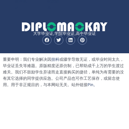
家毕业
家成绩
证
单
大学毕业证,学院毕业证,高中毕业证
F
T
L
P
a
w
i
i
c
i
n
n
e
t
k
t
b
t
e
e
重要申明：我们专业解决因
挂科
或辍学导致无证，或毕业时间太久，
o
e
d
r
o
r
i
e
毕业证丢失等难题。原版精度还原仿制，已帮助成千上万的学生渡过
k
n
s
难关。我们不鼓励学生弃读而走直接购买的捷径，单纯为有需要的没
t
有其它选择的同学提供应急。公司产品也可作工艺保存，或留念使
用。用于非正规目的，与本网站无关。站外链接
Pin。