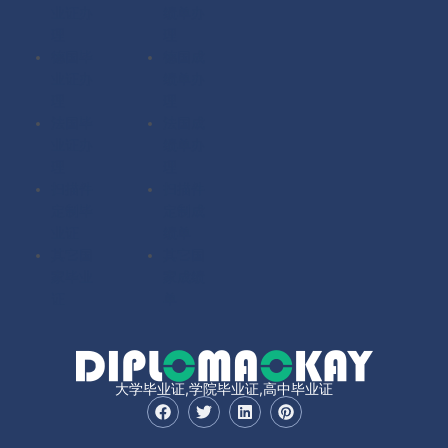
业证办
绩单办
理
理
德国毕
德国成
业证办
绩单办
理
理
法国毕
法国成
业证办
绩单办
理
理
扫描件
扫描件
定制毕
定制成
业证
绩单
其它国
其它国
家毕业
家成绩
证
单
大学毕业证,学院毕业证,高中毕业证
F
T
L
P
a
w
i
i
c
i
n
n