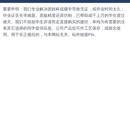
e
t
k
t
b
t
e
e
重要申明：我们专业解决因
挂科
或辍学导致无证，或毕业时间太久，
o
e
d
r
o
r
i
e
毕业证丢失等难题。原版精度还原仿制，已帮助成千上万的学生渡过
k
n
s
难关。我们不鼓励学生弃读而走直接购买的捷径，单纯为有需要的没
t
有其它选择的同学提供应急。公司产品也可作工艺保存，或留念使
用。用于非正规目的，与本网站无关。站外链接
Pin。