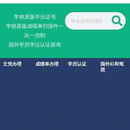
Search
学校原版毕业证书
学校原版成绩单扫描件一
比一仿制
国外学历学位认证咨询
文凭办理
成绩单办理
学历认证
国外ID和驾
照
美国毕
美国成
留服认
美国驾
业证办
绩单办
证
照办理
理
理
留信认
加拿大
英国毕
英国成
证
驾照办
业证办
绩单办
使馆认
理
理
理
证
英国驾
加拿大
加拿大
海牙认
照办理
毕业证
成绩单
证
澳洲驾
办理
办理
照办理
澳洲毕
澳洲成