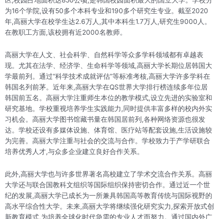
为16个学院,设有50多个本科专业和190多个研究生专业。截至2020
年,高丽大学在校学生达2.6万人,其中本科生1.7万人,研究生9000人。
在教职工方面,该校拥有近2000名教师。
高丽大学在人文、社会科学、自然科学等众多学科领域都有卓越表
现。尤其在法学、经济学、生命科学等领域,高丽大学长期位居韩国大
学最前列。通过“科学技术成就评估”等标准考核,高丽大学许多学科在
韩国名列前茅。近年来,高丽大学在QS世界大学排行榜连续多年位居
韩国前五名。高丽大学注重师生本位的教学模式,设立先进的实验室和
研究基地。学校重视培养学生实践能力,同时提供丰富多样的校内外实
习机会。高丽大学图书馆藏书量在韩国居前列,各种网络资源也很发
达。学校还设有多媒体设施、体育馆、医疗站等配套设施,生活设施较
为完善。高丽大学注重与社会的交流与合作。学校致力于产学研联合
培养优秀人才,与众多企业建立良好合作关系。
此外,高丽大学也与许多世界著名高校建立了学术交流合作关系。高丽
大学还与联合国教科文组织等国际组织保持密切合作。通过近一个世
纪的发展,高丽大学已成长为一所兼具韩国高等教育传统与国际视野的
高水平综合性大学。未来,高丽大学将继续强化研究实力,探索开放式创
新教育模式,为培养全球化时代急需的专业人才而努力。通过国内外广