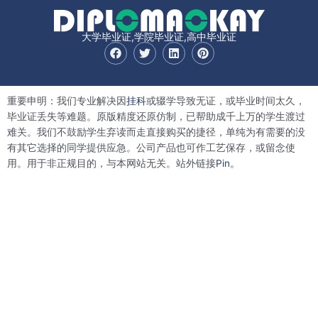
大学毕业证,学院毕业证,高中毕业证
F
T
L
P
a
w
i
i
c
i
n
n
e
t
k
t
b
t
e
e
重要申明：我们专业解决因
挂科
或辍学导致无证，或毕业时间太久，
o
e
d
r
o
r
i
e
毕业证丢失等难题。原版精度还原仿制，已帮助成千上万的学生渡过
k
n
s
难关。我们不鼓励学生弃读而走直接购买的捷径，单纯为有需要的没
t
有其它选择的同学提供应急。公司产品也可作工艺保存，或留念使
用。用于非正规目的，与本网站无关。站外链接
Pin。