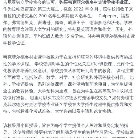
吉尼亚独立学校协会的认可。
购买韦克菲尔德乡村走读学校毕业证。
作为拉帕汉诺克的第二大雇主，截至 2022 年 9 月，该学校招收了来
自拉帕汉诺克县的 200 名学生和其他 8 名学生 — Culpeper、福基
尔、弗雷德里克、麦迪逊、佩奇、威廉王子、谢南多厄和沃伦。学校
的教育理念注重人文学科的研究，特别是英语语言和作文、历史、外
语和古典语言。平均班级人数为 15 名学生。补办韦克菲尔德乡村走读
学校学位证。
韦克菲尔德乡村走读学校致力于在支持和培育的环境中提供具有挑战
性的学术课程。 学校强调对学生的个性化关注和小班授课，允许个性
化教学并培养社区意识。学校提供从学前班到高中的教育。 课程注重
全面教育，包括英语、数学、科学、社会研究和外语等核心科目。 此
外，学校还提供一系列选修课程、课外活动和艺术项目，为学生提供
全面的教育体验。大学预科为重点，旨在为学生在高等教育中取得成
功做好准备。 哪里可以买韦克菲尔德乡村走读学校文凭？如何办理韦
克菲尔德乡村走读学校毕业证？学校在大学招生过程中提供指导和支
持，包括标准化考试准备、大学咨询以及申请和论文协助。
该校采用小班授课，旨在为每个学生提供个人关注和量身定制的指
导。 这使教师能够更好地了解和满足学生的独特学习需求。学校鼓励