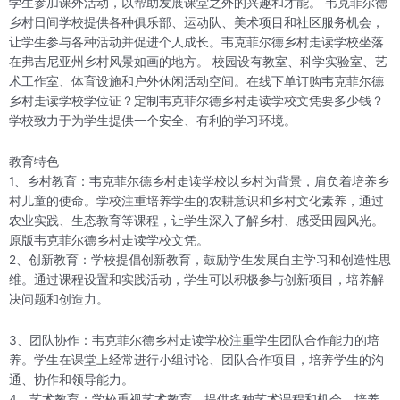
学生参加课外活动，以帮助发展课堂之外的兴趣和才能。 韦克菲尔德
乡村日间学校提供各种俱乐部、运动队、美术项目和社区服务机会，
让学生参与各种活动并促进个人成长。韦克菲尔德乡村走读学校坐落
在弗吉尼亚州乡村风景如画的地方。 校园设有教室、科学实验室、艺
术工作室、体育设施和户外休闲活动空间。在线下单订购韦克菲尔德
乡村走读学校学位证？定制韦克菲尔德乡村走读学校文凭要多少钱？
学校致力于为学生提供一个安全、有利的学习环境。
教育特色
1、乡村教育：韦克菲尔德乡村走读学校以乡村为背景，肩负着培养乡
村儿童的使命。学校注重培养学生的农耕意识和乡村文化素养，通过
农业实践、生态教育等课程，让学生深入了解乡村、感受田园风光。
原版韦克菲尔德乡村走读学校文凭。
2、创新教育：学校提倡创新教育，鼓励学生发展自主学习和创造性思
维。通过课程设置和实践活动，学生可以积极参与创新项目，培养解
决问题和创造力。
3、团队协作：韦克菲尔德乡村走读学校注重学生团队合作能力的培
养。学生在课堂上经常进行小组讨论、团队合作项目，培养学生的沟
通、协作和领导能力。
4、艺术教育：学校重视艺术教育，提供多种艺术课程和机会，培养