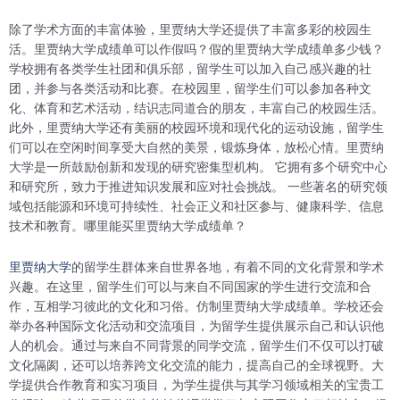
除了学术方面的丰富体验，里贾纳大学还提供了丰富多彩的校园生
活。里贾纳大学成绩单可以作假吗？假的里贾纳大学成绩单多少钱？
学校拥有各类学生社团和俱乐部，留学生可以加入自己感兴趣的社
团，并参与各类活动和比赛。在校园里，留学生们可以参加各种文
化、体育和艺术活动，结识志同道合的朋友，丰富自己的校园生活。
此外，里贾纳大学还有美丽的校园环境和现代化的运动设施，留学生
们可以在空闲时间享受大自然的美景，锻炼身体，放松心情。里贾纳
大学是一所鼓励创新和发现的研究密集型机构。 它拥有多个研究中心
和研究所，致力于推进知识发展和应对社会挑战。 一些著名的研究领
域包括能源和环境可持续性、社会正义和社区参与、健康科学、信息
技术和教育。哪里能买里贾纳大学成绩单？
里贾纳大学
的留学生群体来自世界各地，有着不同的文化背景和学术
兴趣。在这里，留学生们可以与来自不同国家的学生进行交流和合
作，互相学习彼此的文化和习俗。仿制里贾纳大学成绩单。学校还会
举办各种国际文化活动和交流项目，为留学生提供展示自己和认识他
人的机会。通过与来自不同背景的同学交流，留学生们不仅可以打破
文化隔阂，还可以培养跨文化交流的能力，提高自己的全球视野。大
学提供合作教育和实习项目，为学生提供与其学习领域相关的宝贵工