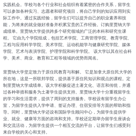
实践机会。学校与各个行业和社会组织有着紧密的合作关系，留学生
可以参加各种实习、志愿者和研究项目，将自己学到的知识应用到实
际工作中。通过实践经验，留学生们可以提升自己的职业素养和技
能，为将来的就业做好准备并积累宝贵的工作经验。订购里贾纳大学
成绩单。里贾纳大学提供跨多个研究领域的广泛的本科和研究生课
程。 它由九个学院组成，包括艺术学院、工商管理学院、教育学院、
工程与应用科学学院、美术学院、运动机能学与健康研究学院、媒体
学院、艺术与表演学院、护理学院和科学学院。 该大学以其在社会科
学、美术、商业、教育和工程等领域的优势而闻名。
里贾纳大学坚定致力于原住民教育与和解。 它是加拿大原住民大学的
所在地，这是一所联邦学院，提供基于原住民知识和观点的课程。定
制里贾纳大学成绩单。该大学积极促进土著文化、语言和传统，并通
过各种举措和服务为土著学生提供支持。里贾纳大学十分重视留学生
的学习和生活需求，提供了周到的支持服务。学校设有留学生办公
室，为留学生提供入学申请、签证办理、住宿安排等方面的帮助和指
导。同时，里贾纳大学还设有国际学生顾问中心，为留学生提供学
业、就业、健康等方面的咨询和支持。学校还定期举办留学生座谈会
和交流活动，为留学生提供一个相互交流的平台，让留学生们感受到
来自学校的关心和支持。