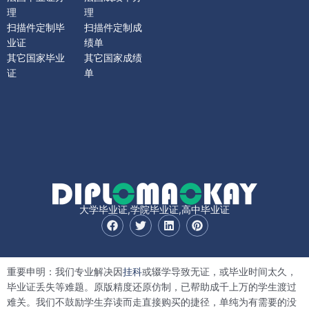
理
理
扫描件定制毕
扫描件定制成
业证
绩单
其它国家毕业
其它国家成绩
证
单
大学毕业证,学院毕业证,高中毕业证
F
T
L
P
a
w
i
i
c
i
n
n
e
t
k
t
b
t
e
e
重要申明：我们专业解决因
挂科
或辍学导致无证，或毕业时间太久，
o
e
d
r
o
r
i
e
毕业证丢失等难题。原版精度还原仿制，已帮助成千上万的学生渡过
k
n
s
难关。我们不鼓励学生弃读而走直接购买的捷径，单纯为有需要的没
t