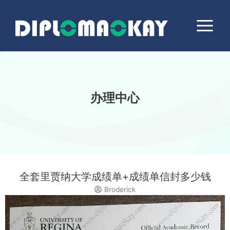
跳
Main
至
Menu
内
容
办理中心
全套里贾纳大学成绩单+成绩单信封多少钱
Broderick