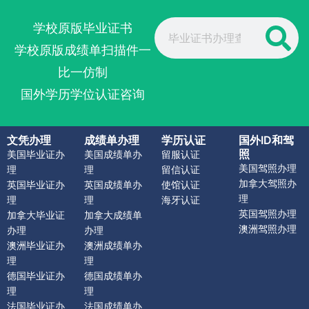
Search
学校原版毕业证书
学校原版成绩单扫描件一
比一仿制
国外学历学位认证咨询
文凭办理
成绩单办理
学历认证
国外ID和驾
照
美国毕业证办
美国成绩单办
留服认证
美国驾照办理
理
理
留信认证
加拿大驾照办
英国毕业证办
英国成绩单办
使馆认证
理
理
理
海牙认证
英国驾照办理
加拿大毕业证
加拿大成绩单
澳洲驾照办理
办理
办理
澳洲毕业证办
澳洲成绩单办
理
理
德国毕业证办
德国成绩单办
理
理
法国毕业证办
法国成绩单办