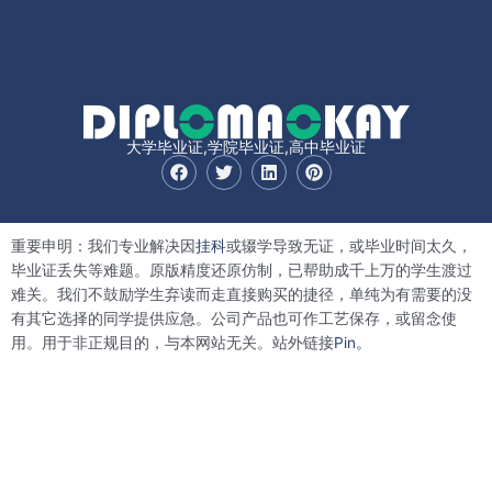
大学毕业证,学院毕业证,高中毕业证
F
T
L
P
a
w
i
i
c
i
n
n
e
t
k
t
b
t
e
e
重要申明：我们专业解决因
挂科
或辍学导致无证，或毕业时间太久，
o
e
d
r
o
r
i
e
毕业证丢失等难题。原版精度还原仿制，已帮助成千上万的学生渡过
k
n
s
难关。我们不鼓励学生弃读而走直接购买的捷径，单纯为有需要的没
t
有其它选择的同学提供应急。公司产品也可作工艺保存，或留念使
用。用于非正规目的，与本网站无关。站外链接
Pin。