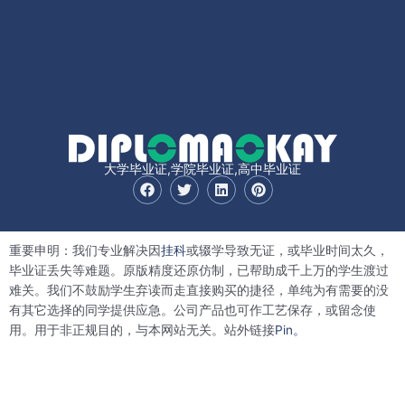
大学毕业证,学院毕业证,高中毕业证
F
T
L
P
a
w
i
i
c
i
n
n
e
t
k
t
b
t
e
e
重要申明：我们专业解决因
挂科
或辍学导致无证，或毕业时间太久，
o
e
d
r
o
r
i
e
毕业证丢失等难题。原版精度还原仿制，已帮助成千上万的学生渡过
k
n
s
难关。我们不鼓励学生弃读而走直接购买的捷径，单纯为有需要的没
t
有其它选择的同学提供应急。公司产品也可作工艺保存，或留念使
用。用于非正规目的，与本网站无关。站外链接
Pin。