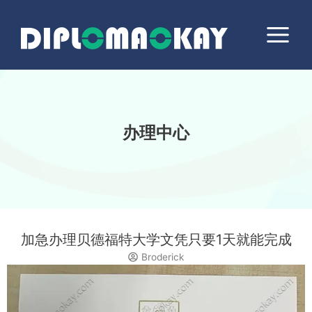
跳
Main
至
Menu
内
容
办理中心
加急办理贝德福特大学文凭只要1天就能完成
Broderick