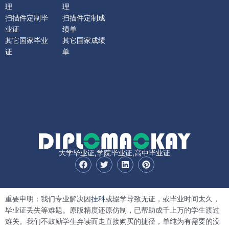
理
理
扫描件定制毕
扫描件定制成
业证
绩单
其它国家毕业
其它国家成绩
证
单
大学毕业证,学院毕业证,高中毕业证
F
T
L
P
a
w
i
i
c
i
n
n
e
t
k
t
b
t
e
e
重要申明：我们专业解决因
挂科
或辍学导致无证，或毕业时间太久，
o
e
d
r
o
r
i
e
毕业证丢失等难题。原版精度还原仿制，已帮助成千上万的学生渡过
k
n
s
难关。我们不鼓励学生弃读而走直接购买的捷径，单纯为有需要的没
t