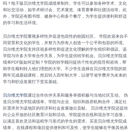
吗？电子版贝尔维尤学院成绩单制作。学生可以参加各种学术、文化
和社交活动，如学术研讨会、艺术展览、体育赛事和社团活动等。此
外，学院还有图书馆、健身中心和多个餐厅，为学生提供便利和舒适
的学习和生活环境。
贝尔维尤学院重视多样性并促进包容性的校园社区。 学院欢迎来自不
同背景和文化的学生，并努力为所有人创造一个公平和包容的环境。
贝尔维尤学院支持庆祝多样性和促进文化理解的学生组织和倡议。该
学院与许多大学有合作关系，为学生提供转学机会。贝尔维尤学院成
绩单PDF版如何定制？学院的转学顾问提供个性化的指导和咨询，帮
助学生顺利转入他们理想的大学。不少学生选择在贝尔维尤学院的前
两年完成基础课程，然后转入四年制大学，以便节省学费并为未来的
学习和职业发展打下坚实基础。
贝尔维尤学院
通过合作伙伴关系和服务举措积极与当地社区互动。 伪
造贝尔维尤学院成绩单。学院与企业、组织和政府机构合作，满足社
区需求并为该地区的经济和社会发展做出贡献。 贝尔维尤学院还提供
向公众开放的社区教育计划和活动。学院提供在线和混合学习选项，
以满足喜欢灵活和远程学习形式的学生的需求。买卖贝尔维尤学院成
绩单 。在线课程和项目提供便利和可及性，使学生能够在平衡其他承