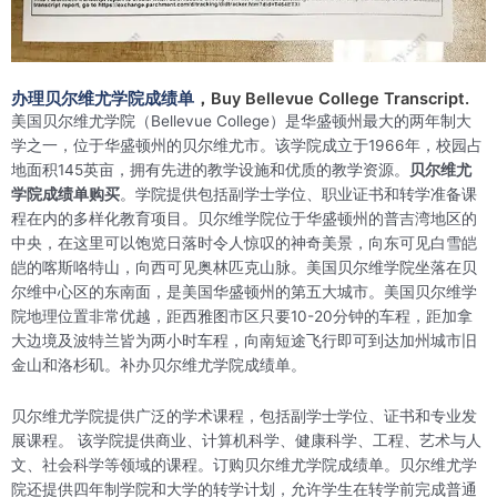
办理贝尔维尤学院成绩单
，Buy Bellevue College Transcript.
美国贝尔维尤学院（Bellevue College）是华盛顿州最大的两年制大
学之一，位于华盛顿州的贝尔维尤市。该学院成立于1966年，校园占
地面积145英亩，拥有先进的教学设施和优质的教学资源。
贝尔维尤
学院成绩单购买
。学院提供包括副学士学位、职业证书和转学准备课
程在内的多样化教育项目。贝尔维学院位于华盛顿州的普吉湾地区的
中央，在这里可以饱览日落时令人惊叹的神奇美景，向东可见白雪皑
皑的喀斯咯特山，向西可见奥林匹克山脉。美国贝尔维学院坐落在贝
尔维中心区的东南面，是美国华盛顿州的第五大城市。美国贝尔维学
院地理位置非常优越，距西雅图市区只要10-20分钟的车程，距加拿
大边境及波特兰皆为两小时车程，向南短途飞行即可到达加州城市旧
金山和洛杉矶。补办贝尔维尤学院成绩单。
贝尔维尤学院提供广泛的学术课程，包括副学士学位、证书和专业发
展课程。 该学院提供商业、计算机科学、健康科学、工程、艺术与人
文、社会科学等领域的课程。订购贝尔维尤学院成绩单。贝尔维尤学
院还提供四年制学院和大学的转学计划，允许学生在转学前完成普通