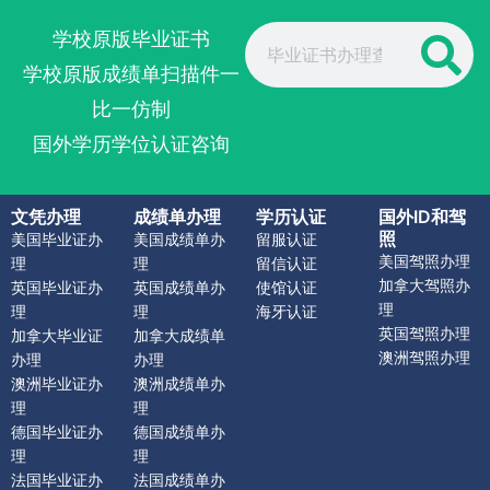
Search
学校原版毕业证书
学校原版成绩单扫描件一
比一仿制
国外学历学位认证咨询
文凭办理
成绩单办理
学历认证
国外ID和驾
照
美国毕业证办
美国成绩单办
留服认证
美国驾照办理
理
理
留信认证
加拿大驾照办
英国毕业证办
英国成绩单办
使馆认证
理
理
理
海牙认证
英国驾照办理
加拿大毕业证
加拿大成绩单
澳洲驾照办理
办理
办理
澳洲毕业证办
澳洲成绩单办
理
理
德国毕业证办
德国成绩单办
理
理
法国毕业证办
法国成绩单办